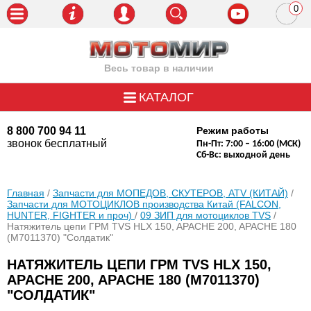
0
пози
Весь товар в наличии
КАТАЛОГ
8 800 700 94 11
Режим работы
звонок бесплатный
Пн-Пт: 7:00 – 16:00 (МСК)
Сб-Вс: выходной день
Главная
/
Запчасти для МОПЕДОВ, СКУТЕРОВ, ATV (КИТАЙ)
/
Запчасти для МОТОЦИКЛОВ производства Китай (FALCON,
HUNTER, FIGHTER и проч)
/
09 ЗИП для мотоциклов TVS
/
Натяжитель цепи ГРМ TVS HLX 150, APACHE 200, APACHE 180
(M7011370) "Солдатик"
НАТЯЖИТЕЛЬ ЦЕПИ ГРМ TVS HLX 150,
APACHE 200, APACHE 180 (M7011370)
"СОЛДАТИК"