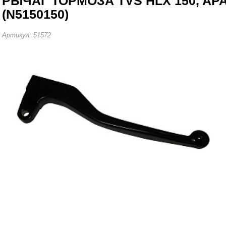
РЫЧАГ ТОРМОЗА TVS HLX 150, AP
(N5150150)
Артикул: 51572