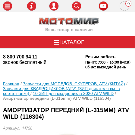
0
пози
Весь товар в наличии
КАТАЛОГ
8 800 700 94 11
Режим работы
звонок бесплатный
Пн-Пт: 7:00 – 16:00 (МСК)
Сб-Вс: выходной день
Главная
/
Запчасти для МОПЕДОВ, СКУТЕРОВ, ATV (КИТАЙ)
/
Запчасти для КВАДРОЦИКЛОВ (ATV) (ЗИП двигателя см. в
соотв. папке)
/
10 ЗИП для квадроцикла 2020 ATV WILD
/
Амортизатор передний (L-315mm) ATV WILD (116304)
АМОРТИЗАТОР ПЕРЕДНИЙ (L-315MM) ATV
WILD (116304)
Артикул: 44758