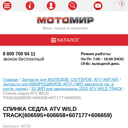
0
пози
Весь товар в наличии
КАТАЛОГ
8 800 700 94 11
Режим работы
звонок бесплатный
Пн-Пт: 7:00 – 16:00 (МСК)
Сб-Вс: выходной день
Главная
/
Запчасти для МОПЕДОВ, СКУТЕРОВ, ATV (КИТАЙ)
/
Запчасти для КВАДРОЦИКЛОВ (ATV) (ЗИП двигателя см. в
соотв. папке)
/
10 ЗИП для квадроцикла 2020 ATV WILD TRACK
/
Спинка седла ATV WILD
TRACK(606595+606658+607177+606659)
СПИНКА СЕДЛА ATV WILD
TRACK(606595+606658+607177+606659)
Артикул: 44736