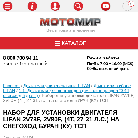
0
пози
Весь товар в наличии
КАТАЛОГ
8 800 700 94 11
Режим работы
звонок бесплатный
Пн-Пт: 7:00 – 16:00 (МСК)
Сб-Вс: выходной день
Главная
/
Двигатели универсальные LIFAN
/
Двигатели в сборе
LIFAN
/
1.1. Двигатели для снегоходов (см. также раздел "ЗИП
снегоход Буран")
/ Набор для установки двигателя LIFAN 2V78F,
2V80F, (4Т, 27-31 л.с.) на снегоход БУРАН (КУ) ТСП
НАБОР ДЛЯ УСТАНОВКИ ДВИГАТЕЛЯ
LIFAN 2V78F, 2V80F, (4Т, 27-31 Л.С.) НА
СНЕГОХОД БУРАН (КУ) ТСП
Артикул: 40164