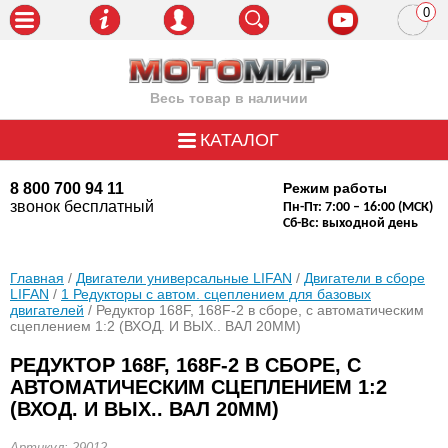
0
пози
Весь товар в наличии
КАТАЛОГ
8 800 700 94 11
Режим работы
звонок бесплатный
Пн-Пт: 7:00 – 16:00 (МСК)
Сб-Вс: выходной день
Главная
/
Двигатели универсальные LIFAN
/
Двигатели в сборе
LIFAN
/
1 Редукторы с автом. сцеплением для базовых
двигателей
/ Редуктор 168F, 168F-2 в сборе, с автоматическим
сцеплением 1:2 (ВХОД. И ВЫХ.. ВАЛ 20ММ)
РЕДУКТОР 168F, 168F-2 В СБОРЕ, С
АВТОМАТИЧЕСКИМ СЦЕПЛЕНИЕМ 1:2
(ВХОД. И ВЫХ.. ВАЛ 20ММ)
Артикул: 29012