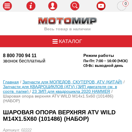
0
пози
Весь товар в наличии
КАТАЛОГ
8 800 700 94 11
Режим работы
звонок бесплатный
Пн-Пт: 7:00 – 16:00 (МСК)
Сб-Вс: выходной день
Главная
/
Запчасти для МОПЕДОВ, СКУТЕРОВ, ATV (КИТАЙ)
/
Запчасти для КВАДРОЦИКЛОВ (ATV) (ЗИП двигателя см. в
соотв. папке)
/
23 ЗИП для квадроцикла 2020 HAMMER
/
Шаровая опора верхняя ATV WILD M14x1.5x60 (101486)
(НАБОР)
ШАРОВАЯ ОПОРА ВЕРХНЯЯ ATV WILD
M14X1.5X60 (101486) (НАБОР)
Артикул: 02222