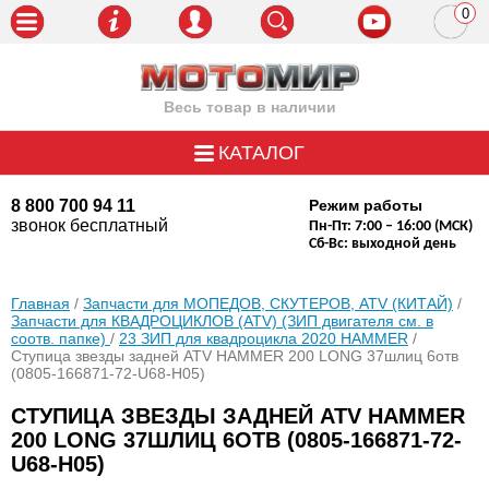
0
пози
Весь товар в наличии
КАТАЛОГ
8 800 700 94 11
Режим работы
звонок бесплатный
Пн-Пт: 7:00 – 16:00 (МСК)
Сб-Вс: выходной день
Главная
/
Запчасти для МОПЕДОВ, СКУТЕРОВ, ATV (КИТАЙ)
/
Запчасти для КВАДРОЦИКЛОВ (ATV) (ЗИП двигателя см. в
соотв. папке)
/
23 ЗИП для квадроцикла 2020 HAMMER
/
Ступица звезды задней ATV HAMMER 200 LONG 37шлиц 6отв
(0805-166871-72-U68-H05)
СТУПИЦА ЗВЕЗДЫ ЗАДНЕЙ ATV HAMMER
200 LONG 37ШЛИЦ 6ОТВ (0805-166871-72-
U68-H05)