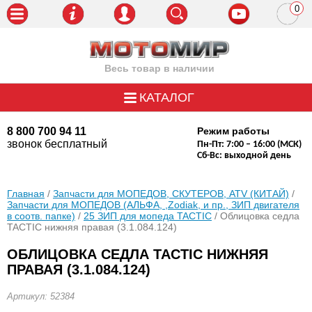
0
пози
Весь товар в наличии
КАТАЛОГ
8 800 700 94 11
Режим работы
звонок бесплатный
Пн-Пт: 7:00 – 16:00 (МСК)
Сб-Вс: выходной день
Главная
/
Запчасти для МОПЕДОВ, СКУТЕРОВ, ATV (КИТАЙ)
/
Запчасти для МОПЕДОВ (АЛЬФА, ,Zodiak, и пр., ЗИП двигателя
в соотв. папке)
/
25 ЗИП для мопеда TACTIC
/ Облицовка седла
TACTIC нижняя правая (3.1.084.124)
ОБЛИЦОВКА СЕДЛА TACTIC НИЖНЯЯ
ПРАВАЯ (3.1.084.124)
Артикул: 52384