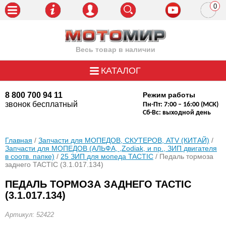
0
пози
Весь товар в наличии
КАТАЛОГ
8 800 700 94 11
Режим работы
звонок бесплатный
Пн-Пт: 7:00 – 16:00 (МСК)
Сб-Вс: выходной день
Главная
/
Запчасти для МОПЕДОВ, СКУТЕРОВ, ATV (КИТАЙ)
/
Запчасти для МОПЕДОВ (АЛЬФА, ,Zodiak, и пр., ЗИП двигателя
в соотв. папке)
/
25 ЗИП для мопеда TACTIC
/ Педаль тормоза
заднего TACTIC (3.1.017.134)
ПЕДАЛЬ ТОРМОЗА ЗАДНЕГО TACTIC
(3.1.017.134)
Артикул: 52422