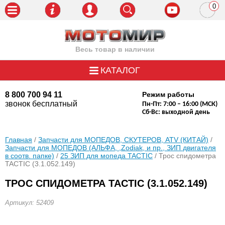
0
пози
Весь товар в наличии
КАТАЛОГ
8 800 700 94 11
Режим работы
звонок бесплатный
Пн-Пт: 7:00 – 16:00 (МСК)
Сб-Вс: выходной день
Главная
/
Запчасти для МОПЕДОВ, СКУТЕРОВ, ATV (КИТАЙ)
/
Запчасти для МОПЕДОВ (АЛЬФА, ,Zodiak, и пр., ЗИП двигателя
в соотв. папке)
/
25 ЗИП для мопеда TACTIC
/ Трос спидометра
TACTIC (3.1.052.149)
ТРОС СПИДОМЕТРА TACTIC (3.1.052.149)
Артикул: 52409