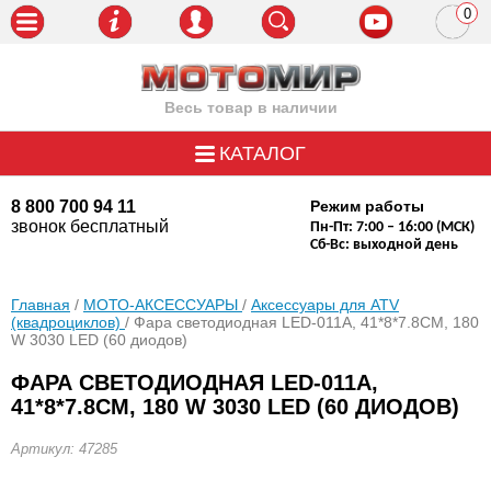
0
пози
Весь товар в наличии
КАТАЛОГ
8 800 700 94 11
Режим работы
звонок бесплатный
Пн-Пт: 7:00 – 16:00 (МСК)
Сб-Вс: выходной день
Главная
/
МОТО-АКСЕССУАРЫ
/
Аксессуары для ATV
(квадроциклов)
/ Фара светодиодная LED-011A, 41*8*7.8CM, 180
W 3030 LED (60 диодов)
ФАРА СВЕТОДИОДНАЯ LED-011A,
41*8*7.8CM, 180 W 3030 LED (60 ДИОДОВ)
Артикул: 47285