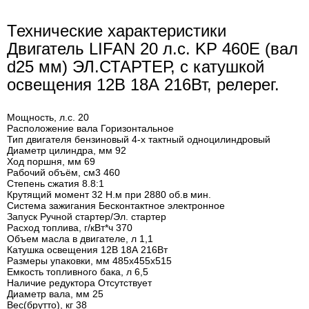
Технические характеристики
Двигатель LIFAN 20 л.с. KP 460E (вал
d25 мм) ЭЛ.СТАРТЕР, с катушкой
освещения 12В 18А 216Вт, релерег.
Мощность, л.с. 20
Расположение вала Горизонтальное
Тип двигателя бензиновый 4-х тактный одноцилиндровый
Диаметр цилиндра, мм 92
Ход поршня, мм 69
Рабочий объём, см3 460
Степень сжатия 8.8:1
Крутящий момент 32 Н.м при 2880 об.в мин.
Система зажигания Бесконтактное электронное
Запуск Ручной стартер/Эл. стартер
Расход топлива, г/кВт*ч 370
Объем масла в двигателе, л 1,1
Катушка освещения 12В 18А 216Вт
Размеры упаковки, мм 485х455х515
Емкость топливного бака, л 6,5
Наличие редуктора Отсутствует
Диаметр вала, мм 25
Вес(брутто), кг 38