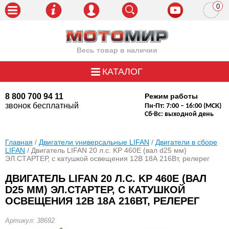
0
пози
Весь товар в наличии
КАТАЛОГ
8 800 700 94 11
Режим работы
звонок бесплатный
Пн-Пт: 7:00 – 16:00 (МСК)
Сб-Вс: выходной день
Главная
/
Двигатели универсальные LIFAN
/
Двигатели в сборе
LIFAN
/ Двигатель LIFAN 20 л.с. KP 460E (вал d25 мм)
ЭЛ.СТАРТЕР, с катушкой освещения 12В 18А 216Вт, релерег
ДВИГАТЕЛЬ LIFAN 20 Л.С. KP 460E (ВАЛ
D25 ММ) ЭЛ.СТАРТЕР, С КАТУШКОЙ
ОСВЕЩЕНИЯ 12В 18А 216ВТ, РЕЛЕРЕГ
Артикул: 38692