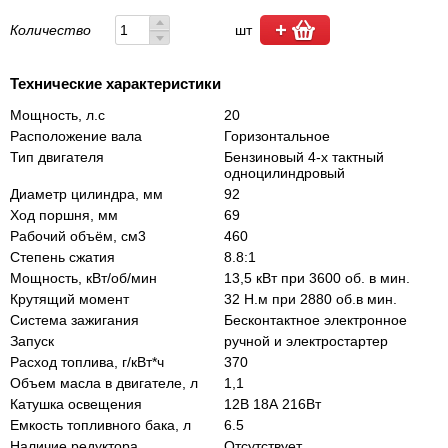
Количество
шт
Технические характеристики
Мощность, л.с
20
Расположение вала
Горизонтальное
Тип двигателя
Бензиновый 4-х тактный
одноцилиндровый
Диаметр цилиндра, мм
92
Ход поршня, мм
69
Рабочий объём, см3
460
Степень сжатия
8.8:1
Мощность, кВт/об/мин
13,5 кВт при 3600 об. в мин.
Крутящий момент
32 Н.м при 2880 об.в мин.
Система зажигания
Бесконтактное электронное
Запуск
ручной и электростартер
Расход топлива, г/кВт*ч
370
Объем масла в двигателе, л
1,1
Катушка освещения
12В 18А 216Вт
Емкость топливного бака, л
6.5
Наличие редуктора
Отсутствует