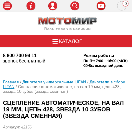
0
пози
Весь товар в наличии
КАТАЛОГ
8 800 700 94 11
Режим работы
звонок бесплатный
Пн-Пт: 7:00 – 16:00 (МСК)
Сб-Вс: выходной день
Главная
/
Двигатели универсальные LIFAN
/
Двигатели в сборе
LIFAN
/ Сцепление автоматическое, на вал 19 мм, цепь 428,
звезда 10 зубов (звезда сменная)
СЦЕПЛЕНИЕ АВТОМАТИЧЕСКОЕ, НА ВАЛ
19 ММ, ЦЕПЬ 428, ЗВЕЗДА 10 ЗУБОВ
(ЗВЕЗДА СМЕННАЯ)
Артикул: 42156