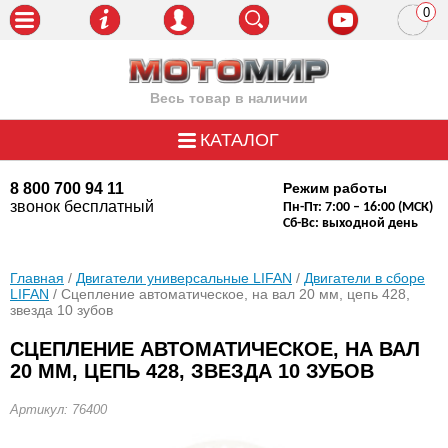
0
пози
Весь товар в наличии
КАТАЛОГ
8 800 700 94 11
Режим работы
звонок бесплатный
Пн-Пт: 7:00 – 16:00 (МСК)
Сб-Вс: выходной день
Главная
/
Двигатели универсальные LIFAN
/
Двигатели в сборе
LIFAN
/ Сцепление автоматическое, на вал 20 мм, цепь 428,
звезда 10 зубов
СЦЕПЛЕНИЕ АВТОМАТИЧЕСКОЕ, НА ВАЛ
20 ММ, ЦЕПЬ 428, ЗВЕЗДА 10 ЗУБОВ
Артикул: 76400