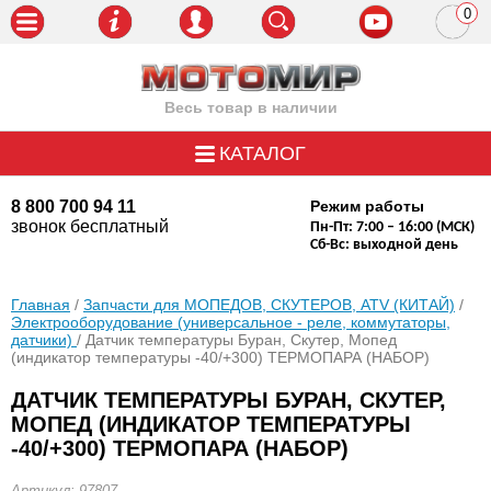
0
пози
Весь товар в наличии
КАТАЛОГ
8 800 700 94 11
Режим работы
звонок бесплатный
Пн-Пт: 7:00 – 16:00 (МСК)
Сб-Вс: выходной день
Главная
/
Запчасти для МОПЕДОВ, СКУТЕРОВ, ATV (КИТАЙ)
/
Электрооборудование (универсальное - реле, коммутаторы,
датчики)
/ Датчик температуры Буран, Скутер, Мопед
(индикатор температуры -40/+300) ТЕРМОПАРА (НАБОР)
ДАТЧИК ТЕМПЕРАТУРЫ БУРАН, СКУТЕР,
МОПЕД (ИНДИКАТОР ТЕМПЕРАТУРЫ
-40/+300) ТЕРМОПАРА (НАБОР)
Артикул: 97807