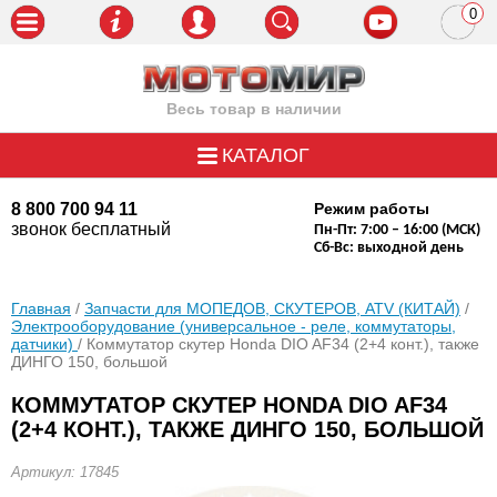
0
пози
Весь товар в наличии
КАТАЛОГ
8 800 700 94 11
Режим работы
звонок бесплатный
Пн-Пт: 7:00 – 16:00 (МСК)
Сб-Вс: выходной день
Главная
/
Запчасти для МОПЕДОВ, СКУТЕРОВ, ATV (КИТАЙ)
/
Электрооборудование (универсальное - реле, коммутаторы,
датчики)
/ Коммутатор скутер Honda DIO AF34 (2+4 конт.), также
ДИНГО 150, большой
КОММУТАТОР СКУТЕР HONDA DIO AF34
(2+4 КОНТ.), ТАКЖЕ ДИНГО 150, БОЛЬШОЙ
Артикул: 17845