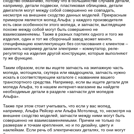
сходство обманчиво, потому что в большинстве случаев детали,
например, детали подвески, пластиковая облицовка, детали
двигателя могут между собой совершенно не совпадать,
несмотря на внешнее сходство данных моделей. Прекрасным
примером является мопед Альфа: у каждого производителя
есть свои особенности этого мопеда, и запчасти, выглядящие
похоже между собой могут быть совершенно не
взаимозаменяемы. Также в разных партиях одного и того же
изделия, один и тот же сборочный завод может менять
спецификацию комплектующих без согласования с клиентом –
заменить например детали электрики – коммутатор, реле-
регулятор на изделия другой конструкции, которые выполняют
ту же функцию.
Таким образом, если вы ищете запчасть на экипажную часть
мопеда, мотоцикла, скутера или квадроцикла, запчасть нужно
искать в соответствующем каталоге с названием вашего
транспортного средства. Например, если вы ищите детали для
мопеда Альфа, то в нашем интернет-магазине вы найдете
необходимые детали в разделе «запчасти для мопедов
Альфа».
Также при этом стоит учитывать, что если у вас мопед,
например, Альфа Рейсер или Альфа Мотоленд, то, несмотря на
внешнее сходство моделей, запчасти между ними могут быть
совершенно не взаимозаменяемыми. Причем не только по
размерам и точкам крепления, но и по дизайну, цвету и
наклейкам. Если речь об электрических деталях, то они могут