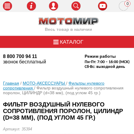
0
пози
Весь товар в наличии
КАТАЛОГ
8 800 700 94 11
Режим работы
звонок бесплатный
Пн-Пт: 7:00 – 16:00 (МСК)
Сб-Вс: выходной день
Главная
/
МОТО-АКСЕССУАРЫ
/
Фильтры нулевого
сопротивления
/ Фильтр воздушный нулевого сопротивления
поролон, ЦИЛИНДР (d=38 мм), (под углом 45 гр.)
ФИЛЬТР ВОЗДУШНЫЙ НУЛЕВОГО
СОПРОТИВЛЕНИЯ ПОРОЛОН, ЦИЛИНДР
(D=38 ММ), (ПОД УГЛОМ 45 ГР.)
Артикул: 35394