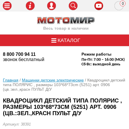
0
пози
Весь товар в наличии
КАТАЛОГ
8 800 700 94 11
Режим работы
звонок бесплатный
Пн-Пт: 7:00 – 16:00 (МСК)
Сб-Вс: выходной день
Главная
/
Машинки детские электрические
/ Квадроцикл детский
типа ПОЛЯРИС , размеры 103*68*73cm (5251) арт. 0906
(цв.:зел.,красн ПУЛЬТ Д/У
КВАДРОЦИКЛ ДЕТСКИЙ ТИПА ПОЛЯРИС ,
РАЗМЕРЫ 103*68*73CM (5251) АРТ. 0906
(ЦВ.:ЗЕЛ.,КРАСН ПУЛЬТ Д/У
Артикул: 38391