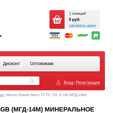
0
позиций
0 руб.
оформить заказ
кте
Дисконт
Оптовикам
Вход
Регистрация
/
ное
/ Масло Лукойл Мото 2Т ТС, FB, E-GB (МГД-14М)
E-GB (МГД-14М) МИНЕРАЛЬНОЕ