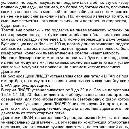
условиях, но редко покупатели предпочитают в её пользу склизов
подвеску для езды, например, по более глубокому снегу, поскольку
склизовая подвеска в меньшей степени забивается снегом, соотве
из неё не надо снег выколачивать. Но, минусом является то что, е
сменные элементы - это сами склизы, они постепенно стираются, 
будет менять.
Третий вид подвески - это подвеска на пневматических колёсах, о
свои преимущества, т.е. буксировщик обладает большим качением
самым, он гораздо легче едет. Его можно перемещать даже руками
Буксировщик весит больше 100 кг, поэтому пневматическая подве
забивается снегом, поскольку там нет пружин, такая подвеска бол
комфортна, колесики пневматические обеспечивают мягкость.
На наши буксировщики можно установить любую из этих подвесок
являются модульными, тем самым, можно вытащить катки и устан
склизовые модули или подвески на пневматических колесиках.
Двигатели
На буксировщики ЛИДЕР устанавливаются двигатели LIFAN от пря
импортёра, поэтому это позволяет использовать всю линейку двиг
LIFAN для буксировщиков.
В серии ЛИДЕР устанавливаются от 9 до 29 л.с. Самые популярны
15,16,17, 18, 20. Все эти двигатели оборудованы электростартеро
освещения, для того чтобы подключить светодиодную фару, котор
есть в базе буксировщиков ЛИДЕР. У них есть ручной стартер, ест
для того чтобы предварительно подкачать топливо в двигатель при
двигатель от этого стартует легче.
Двигатели LIFAN, на сегодняшний день, занимают 50% рынка таки
универсальных двигателей. За эти годы их конструкция отработан
настолько, что это самые лучшие двигатели, на сегодняшний день,