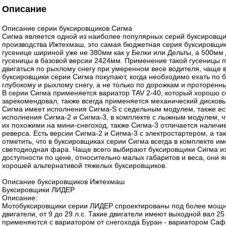
Описание
Описание серии буксировщиков Сигма
Сигма является одной из наиболее популярных серий буксировщи
производства Ижтехмаш, это самая бюджетная серия буксировщик
гусенице шириной уже не 380мм как у Белки или Дельты, а 500мм
гусеницы в базовой версии 2424мм. Применение такой гусеницы 
двигаться по рыхлому снегу при умеренном весе водителя, чаще 
буксировщики серии Сигма покупают, когда необходимо ехать по 
глубокому и рыхлому снегу, а не только по дорожкам и проторенн
В серии Сигма применяется вариатор TAV 2-40, который хорошо 
зарекомендовал, также всегда применяется механический дисковы
Сигма имеет исполнения Сигма-S с седельным модулем, также ес
исполнения Сигма-2 и Сигма-3, в комплекте с лыжным модулем, ч
их похожими на мини-снегоход, также Сигма-3 отличается наличи
реверса. Есть версии Сигма-2 и Сигма-3 с электростартером, а та
отметить, что в буксировщиках серии Сигма всегда в комплекте им
светодиодная фара. Чаще всего выбирают буксировщики Сигма из
доступности по цене, относительно малых габаритов и веса, они 
хорошей альтернативой тяжелых буксировщиков.
Описание буксировщиков Ижтехмаш
Буксировщики ЛИДЕР
Описание:
Мотобуксировщики серии ЛИДЕР спроектированы под более мощ
двигатели, от 9 до 29 л.с. Такие двигатели имеют выходной вал 25
применяются с вариатором от снегохода Буран - вариатором Саф