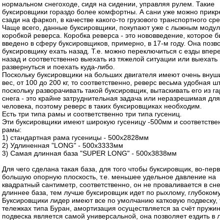
нормальном снегоходе, сидя на сидении, управляя рулем. Такие
буксировщики гораздо более комфортны. А сани уже можно прикр
сзади на фаркоп, в качестве какого-то грузового транспортного сре
Чаще всего, данные буксировщики, покупают уже с лыжным моду
коробкой реверса. Коробка реверса - это нововведение, которое 
введено в сферу буксировщиков, примерно, в 17-м году. Она позв
буксировщику ехать назад. Т.е. можно переключиться с езды впере
назад и соответственно выехать из тяжелой ситуации или выехать 
развернуться и поехать куда-либо.
Поскольку буксировщики на больших двигателя имеют очень вну
вес, от 100 до 200 кг, то соответственно, реверс весьма удобная ш
поскольку разворачивать такой буксировщик, вытаскивать его из га
снега - это крайне затруднительная задача или неразрешимая для
человека, поэтому реверс в таких буксировщиках необходим.
Есть три типа рамы и соответственно три типа гусениц.
Эти буксировщики имеют широкую гусеницу -500мм и соответстве
рамы:
1) стандартная рама гусеницы - 500х2828мм
2) Удлиненная "LONG" - 500х3333мм
3) Самая длинная база "SUPER LONG" - 500х3838мм
Для чего сделана такая база, для того чтобы буксировщик, во-пер
большую опорную плоскость, т.е. меньшее удельное давление на
квадратный сантиметр, соответственно, он не проваливается в сне
длиннее база, тем лучше буксировщик идет по рыхлому, глубокому
Буксировщики лидер имеют все по умолчанию катковую подвеску, т
тележках типа Буран, амортизация осуществляется за счёт пружи
подвеска является самой универсальной, она позволяет ездить в