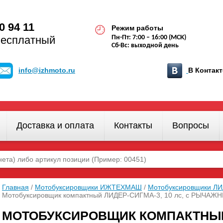
0 94 11
Режим работы
бесплатный
Пн-Пт: 7:00 – 16:00 (МСК)
Сб-Вс: выходной день
info@izhmoto.ru
В Конта
Доставка и оплата
Контакты
Вопросы
Главная
/
Мотобуксировщики ИЖТЕХМАШ
/
Мотобуксировщики ЛИ
Мотобуксировщик компактный ЛИДЕР-СИГМА-3, 10 лс, с РЫЧАЖ
МОТОБУКСИРОВЩИК КОМПАКТНЫЙ Л