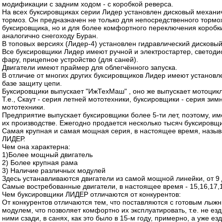
модификации с задним ходом - с коробкой реверса.
На всех буксировщиках серии Лидер установлен дисковый механи
тормоз. Он предназначен не только для непосредственного торм
буксировщика, но и для более комфортного переключения коробк
аналогично снегоходу Буран.
В топовых версиях (Лидер-4) установлен гидравлический дисковый
Все буксировщики Лидер имеют ручной и электростартер, светод
фару, прицепное устройство (для саней).
Двигатели имеют праймер для облегчённого запуска.
В отличие от многих других буксировщиков Лидер имеют установл
базе защиту цепи.
Буксировщики выпускает "ИжТехМаш" , оно же выпускает мотоци
Т.е., Скаут - серия летней мототехники, буксировщики - серия зим
мототехники.
Предприятие выпускает буксировщики более 5-ти лет, поэтому, им
их производстве. Ежегодно продается несколько тысяч буксировщи
Самая крупная и самая мощная серия, в настоящее время, назыв
ЛИДЕР.
Чем она характерна:
1)Более мощный двигатель
2) Более крупная рама
3) Наличие различных модулей
Здесь устанавливаются двигатели из самой мощной линейки, от 9 д
Самые востребованные двигатели, в настоящее время - 15,16,17,1
Чем буксировщики ЛИДЕР отличаются от конкурентов:
От конкурентов отличаются тем, что поставляются с готовым лыж
модулем, что позволяет комфортно их эксплуатировать, т.е. не езд
ними сзади, в санях, как это было в 15-м году, примерно, а уже ез