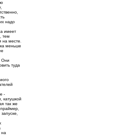
ую
,
тственно,
сть
их надо
на имеет
, тем
 на месте.
ска меньше
ее
, Они
овить туда
мого
ателей
е -
м, катушкой
ая так же
ь праймер,
 запуске,
х
а
 на