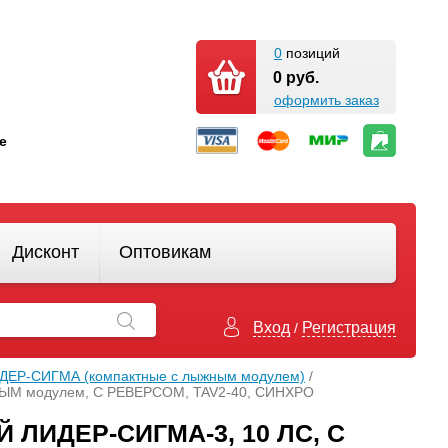
0
позиций
0 руб.
оформить заказ
кте
Дисконт
Оптовикам
Вход
Регистрация
/
ДЕР-СИГМА (компактные с лыжным модулем)
/
НЫМ модулем, С РЕВЕРСОМ, TAV2-40, СИНХРО
ИДЕР-СИГМА-3, 10 ЛС, С