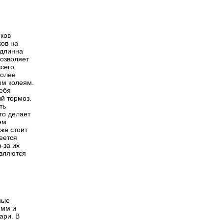
ков
ов на
 длинна
позволяет
всего
более
ым колеям.
себя
й тормоз.
ть
то делает
ем
кже стоит
еется
-за их
являются
ные
 мм и
ари. В