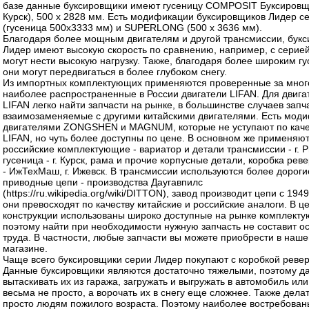
базе данные буксировщики имеют гусеницу COMPOSIT Буксировщи
Курск), 500 х 2828 мм. Есть модификации буксировщиков Лидер 
(гусеница 500х3333 мм) и SUPERLONG (500 х 3636 мм).
Благодаря более мощным двигателям и другой трансмиссии, бук
Лидер имеют высокую скорость по сравнению, например, с серией
могут нести высокую нагрузку. Также, благодаря более широким г
они могут передвигаться в более глубоком снегу.
Из импортных комплектующих применяются проверенные за много
наиболее распространенные в России двигатели LIFAN. Для двига
LIFAN легко найти запчасти на рынке, в большинстве случаев запч
взаимозаменяемые с другими китайскими двигателями. Есть мод
двигателями ZONGSHEN и MAGNUM, которые не уступают по каче
LIFAN, но чуть более доступны по цене. В основном же применяю
российские комплектующие - вариатор и детали трансмиссии - г. 
гусеница - г. Курск, рама и прочие корпусные детали, коробка рев
- ИжТехМаш, г. Ижевск. В трансмиссии используются более дороги
приводные цепи - производства Даугавпилс
(https://ru.wikipedia.org/wiki/DITTON), завод производит цепи с 1949
они превосходят по качеству китайские и российские аналоги. В ц
конструкции использованы широко доступные на рынке комплект
поэтому найти при необходимости нужную запчасть не составит о
труда. В частности, любые запчасти вы можете приобрести в наш
магазине.
Чаще всего буксировщики серии Лидер покупают с коробкой ревер
Данные буксировщики являются достаточно тяжелыми, поэтому д
вытаскивать их из гаража, загружать и выгружать в автомобиль ил
весьма не просто, а ворочать их в снегу еще сложнее. Также делат
просто людям пожилого возраста. Поэтому наиболее востребован