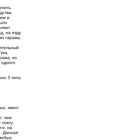
епить
дства.
лем и
было
оляет
д, на езду
из гаража,
шительный
тука,
ража, из
 одного
нно 3 типа
вых, имел
г, чем
 снегу.
.е. на
н. Данная
 любых