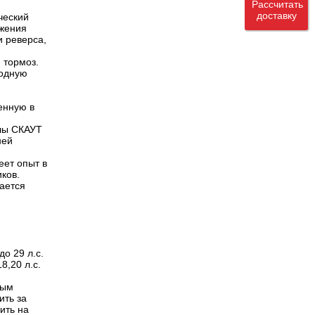
Рассчитать
доставку
ческий
ожения
и реверса,
 тормоз.
иодную
енную в
клы СКАУТ
ней
еет опыт в
ков.
ается
о 29 л.с.
8,20 л.с.
ным
ить за
дить на