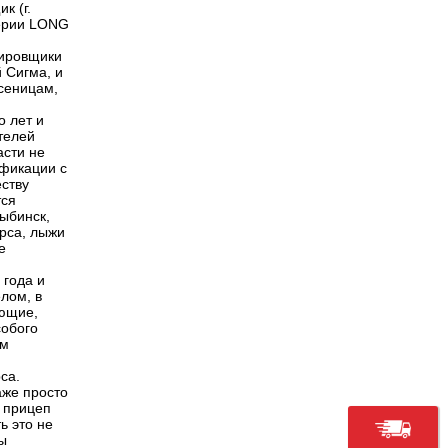
к (г.
серии LONG
сировщики
 Сигма, и
усеницам,
 лет и
телей
асти не
ификации с
ству
тся
Рыбинск,
ерса, лыжи
е
 года и
елом, в
ующие,
собого
ем
са.
аже просто
и прицеп
ь это не
ы