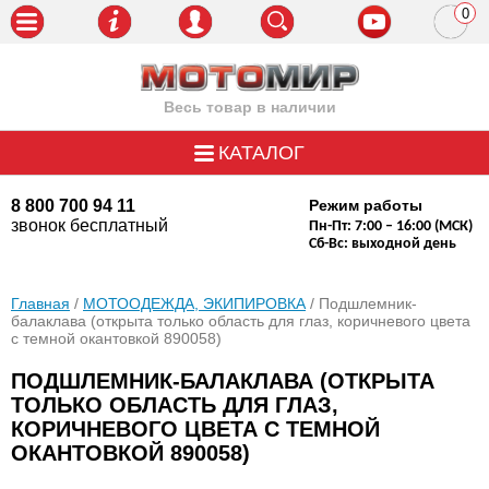
0
пози
Весь товар в наличии
КАТАЛОГ
8 800 700 94 11
Режим работы
звонок бесплатный
Пн-Пт: 7:00 – 16:00 (МСК)
Сб-Вс: выходной день
Главная
/
МОТООДЕЖДА, ЭКИПИРОВКА
/ Подшлемник-
балаклава (открыта только область для глаз, коричневого цвета
с темной окантовкой 890058)
ПОДШЛЕМНИК-БАЛАКЛАВА (ОТКРЫТА
ТОЛЬКО ОБЛАСТЬ ДЛЯ ГЛАЗ,
КОРИЧНЕВОГО ЦВЕТА С ТЕМНОЙ
ОКАНТОВКОЙ 890058)