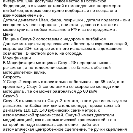
интернете. Они доступны повсеместно в Российской
Федерации, в отличии деталей от мопедов или например от
питбайков, которые еще нужно подбирать и не всегда они
взаимозаменяемые .
Детали двигателя Lifan, фара, покрышки , детали подвески - они
всегда есть у нас в продаже , они стоят дешево и так же их
можно купить в любом магазине в РФ и за ее пределами .
Цена
По цене Скаут-2 сопоставим с недорогим питбайком
Данные мотоциклы предназначены более для взрослых людей,
возрастом 30+, которые хотят его использовать в домашнем
хозяйстве . В частном доме, на огороде.
Модификации
В Модификация мотоцикла Скаут-2Ф передняя вилка -
рычажная, а не телескопическая . т.е близка к обычной
мотоциклетной вилке.
Скорость
У Скаут-2 скорость относительно небольшая - до 35 км/ч, в то
время как у Скаут-3 сопоставима со скоростью мопеда или
мотоцикла , т.е он может разгоняться до 60 км/ч
Скаут-3
Скаут-3 отличается от Скаут-2 тем что, в нем уже используется
двигатель питбайка или двигатель мопеда, горизонтальный
двигатель 110,125,140 кубических сантиметров, с
автоматической трансмиссией. Скаут-3 имеет двигатели
модификацией, как с автоматической трансмиссией, т.е в
которой не надо выжимать сцепление - работает
автоматическая центробежное сцепление, т.е ручки сцепления