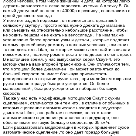
любой человек, в том числе женщины и дети, на котором легко
держать равновесие и легко переехать из точки А в точку Б. Он
самый доступный по цене от 40000р в розницу , сопоставимо с
ценой дешевого мопеда.
У него нет задней подвески , он является альтернативой
сельскому скутеру , просто когда нужно доехать до магазина
или съездить на относительно небольшое расстояние , чтобы
не ходить пешком и не ехать на велосипеде . На нем так же
установлено более простые узлы и детали , которые подлежат
самому простейшему ремонту в полевых условиях , там стоит
тот же двигатель Lifan, на которым можно легко найти запчасти
повсеместно , поэтому ремонт достаточно дешев и очень прост.
В настоящее время, у нас выпускается серия Скаут-4, это
мотоциклы на вариаторной трансмиссии. Они отличаются тем,
что мотоцикл более динамичен , он может разгоняться до
большей скорости он имеет большую приемистость
реагирования на открытии ручки газа , при малейшем открытии
ручки газа он гораздо быстрее ускоряется. Он более
маневренный , быстрее ускоряется и набирает большую
скорость.
Так же у нас есть модификации мотоциклов Скаут с сухим
сцеплением, отличаются они тем что , в отличие от обычных в
которых сцепление автоматическое находится в редукторе
двигателя Lifan , оно работает в смазке, но зато такое
автоматическое сцепление установлено в редукторе, оно
обеспечивает не такую большую скорость до 35 км/ч.
Если рассматривать модификации в которых применяет сухое
автоматическое сцепление ,то оно дает гораздо большую