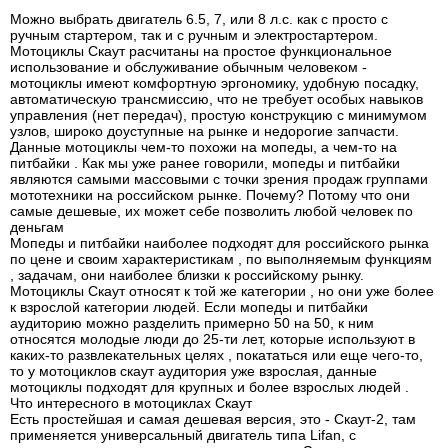
Можно выбрать двигатель 6.5, 7, или 8 л.с. как с просто с
ручным стартером, так и с ручным и электростартером.
Мотоциклы Скаут расчитаны на простое функциональное
использование и обслуживание обычным человеком -
мотоциклы имеют комфортную эргономику, удобную посадку,
автоматическую трансмиссию, что не требует особых навыков
управления (нет передач), простую конструкцию с минимумом
узлов, широко доуступные на рынке и недорогие запчасти.
Данные мотоциклы чем-то похожи на мопеды, а чем-то на
питбайки . Как мы уже ранее говорили, мопеды и питбайки
являются самыми массовыми с точки зрения продаж группами
мототехники на российском рынке. Почему? Потому что они
самые дешевые, их может себе позволить любой человек по
деньгам
Мопеды и питбайки наиболее подходят для российского рынка
по цене и своим характеристикам , по выполняемым функциям
, задачам, они наиболее близки к российскому рынку.
Мотоциклы Скаут относят к той же категории , но они уже более
к взрослой категории людей. Если мопеды и питбайки
аудиторию можно разделить примерно 50 на 50, к ним
относятся молодые люди до 25-ти лет, которые используют в
каких-то развлекательных целях , покататься или еще чего-то,
то у мотоциклов скаут аудитория уже взрослая, данные
мотоциклы подходят для крупных и более взрослых людей .
Что интересного в мотоциклах Скаут
Есть простейшая и самая дешевая версия, это - Скаут-2, там
применяется универсальный двигатель типа Lifan, с