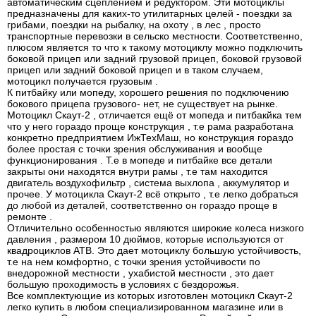
автоматическим сцеплением и редуктором. Эти мотоциклы
предназначены для каких-то утилитарных целей - поездки за
грибами, поездки на рыбалку, на охоту , в лес , просто
транспортные перевозки в сельско местности. Соответственно,
плюсом является то что к такому мотоциклу можно подключить
боковой прицеп или задний грузовой прицеп, боковой грузовой
прицеп или задний боковой прицеп и в таком случаем,
мотоцикл получается грузовым .
К питбайку или мопеду, хорошего решения по подключению
бокового прицепа грузового- нет, не существует на рынке.
Мотоцикл Скаут-2 , отличается ещё от мопеда и питбакйка тем
что у него гораздо проще конструкция , т.е рама разработана
конкретно предприятием ИжТехМаш, но конструкция гораздо
более простая с точки зрения обслуживания и вообще
функционирования . Т.е в мопеде и питбайке все детали
закрыты они находятся внутри рамы , т.е там находится
двигатель воздухофильтр , система выхлопа , аккумулятор и
прочее. У мотоцикла Скаут-2 всё открыто , т.е легко добраться
до любой из деталей, соответственно он гораздо проще в
ремонте .
Отличительно особенностью являются широкие колеса низкого
давления , размером 10 дюймов, которые используются от
квадроциклов АТВ. Это дает мотоциклу большую устойчивость,
т.е на нем комфортно, с точки зрения устойчивости по
внедорожной местности , ухабистой местности , это дает
большую проходимость в условиях с бездорожья.
Все комплектующие из которых изготовлен мотоцикл Скаут-2
легко купить в любом специализированном магазине или в