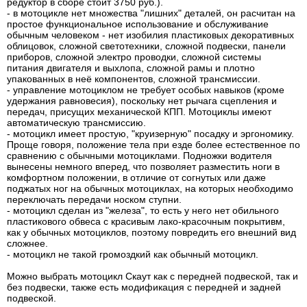
редуктор в сборе стоит 3750 руб.).
- в мотоцикле нет множества "лишних" деталей, он расчитан на
простое функциональное использование и обслуживание
обычным человеком - нет изобилия пластиковых декоративных
облицовок, сложной светотехники, сложной подвески, панели
приборов, сложной электро проводки, сложной системы
питания двигателя и выхлопа, сложной рамы и плотно
упакованных в неё компонентов, сложной трансмиссии.
- управление мотоциклом не требует особых навыков (кроме
удержания равновесия), поскольку нет рычага сцепления и
передач, присущих механической КПП. Мотоциклы имеют
автоматическую трансмиссию.
- мотоцикл имеет простую, "круизерную" посадку и эргономику.
Проще говоря, положение тела при езде более естественное по
сравнению с обычными мотоциклами. Подножки водителя
вынесены немного вперед, что позволяет разместить ноги в
комфортном положении, в отличие от согнутых или даже
поджатых ног на обычных мотоциклах, на которых необходимо
переключать передачи носком ступни.
- мотоцикл сделан из "железа", то есть у него нет обильного
пластикового обвеса с красивым лако-красочным покрытивм,
как у обычных мотоциклов, поэтому повредить его внешний вид
сложнее.
- мотоцикл не такой громоздкий как обычный мотоцикл.
Можно выбрать мотоцикл Скаут как с передней подвеской, так и
без подвески, также есть модификация с передней и задней
подвеской.