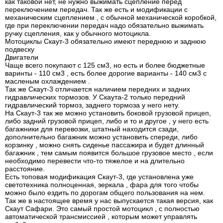
как таковой нет, не нужно выжимать сцепление перед
переключением передач. Так же есть и модификации с
механическим сцеплением , с обычной механической коробкой,
где при переключении передач надо обязательно выжимать
ручку сцепления, как у обычного мотоцикла.
Мотоциклы Скаут-3 обязательно имеют переднюю и заднюю
подвеску
Двигатели
Чаще всего покупают с 125 см3, но есть и более бюджетные
варинты - 110 см3 , есть более дорогие варианты - 140 см3 с
масленым охлаждением .
Так же Скаут-3 отличается наличием передних и задних
гидравлических тормозов. У Скаута-2 только передний
гидравлический тормоз, заднего тормоза у него нету.
На Скаут-3 так же можно установить боковой грузовой прицеп,
либо задний грузовой прицеп, либо и то и другое , у него есть
багажники для перевозки, штатный находится сзади,
дополнительно багажник можно установить спереди, либо
корзинку , можно снять сиденье пассажира и будет длинный
багажник , тем самым появится большое грузовое место , если
необходимо перевести что-то тяжелое и на длительно
расстояние.
Есть топовая модификация Скаут-3, где установлена уже
светотехника полноценная, зеркала , фара для того чтобы
можно было ездить по дорогам общего пользования на нем.
Так же в настоящее время у нас выпускается такая версия, как
Скаут Сафари. Это самый простой мотоцикл , с полностью
автоматической трансмиссией , которым может управлять