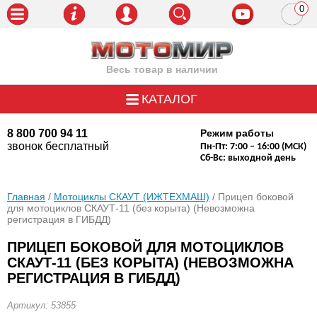
0
пози
Весь товар в наличии
КАТАЛОГ
8 800 700 94 11
Режим работы
звонок бесплатный
Пн-Пт: 7:00 – 16:00 (МСК)
Сб-Вс: выходной день
Главная
/
Мотоциклы СКАУТ (ИЖТЕХМАШ)
/ Прицеп боковой
для мотоциклов СКАУТ-11 (без корыта) (Невозможна
регистрация в ГИБДД)
ПРИЦЕП БОКОВОЙ ДЛЯ МОТОЦИКЛОВ
СКАУТ-11 (БЕЗ КОРЫТА) (НЕВОЗМОЖНА
РЕГИСТРАЦИЯ В ГИБДД)
Артикул: 53855