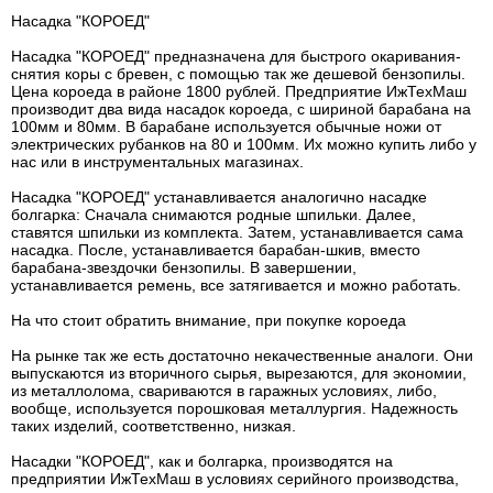
Насадка "КОРОЕД"
Насадка "КОРОЕД" предназначена для быстрого окаривания-
снятия коры с бревен, с помощью так же дешевой бензопилы.
Цена короеда в районе 1800 рублей. Предприятие ИжТехМаш
производит два вида насадок короеда, с шириной барабана на
100мм и 80мм. В барабане используется обычные ножи от
электрических рубанков на 80 и 100мм. Их можно купить либо у
нас или в инструментальных магазинах.
Насадка "КОРОЕД" устанавливается аналогично насадке
болгарка: Сначала снимаются родные шпильки. Далее,
ставятся шпильки из комплекта. Затем, устанавливается сама
насадка. После, устанавливается барабан-шкив, вместо
барабана-звездочки бензопилы. В завершении,
устанавливается ремень, все затягивается и можно работать.
На что стоит обратить внимание, при покупке короеда
На рынке так же есть достаточно некачественные аналоги. Они
выпускаются из вторичного сырья, вырезаются, для экономии,
из металлолома, свариваются в гаражных условиях, либо,
вообще, используется порошковая металлургия. Надежность
таких изделий, соответственно, низкая.
Насадки "КОРОЕД", как и болгарка, производятся на
предприятии ИжТехМаш в условиях серийного производства,