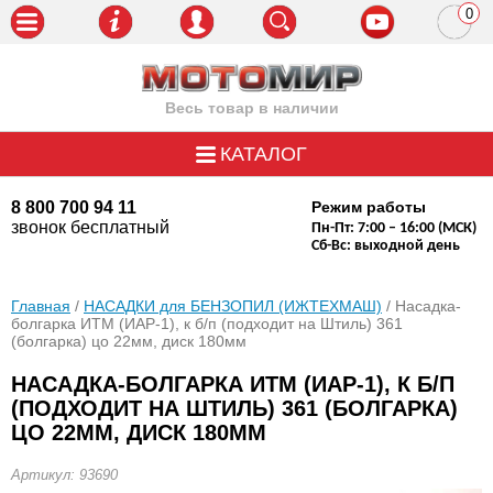
0
пози
Весь товар в наличии
КАТАЛОГ
8 800 700 94 11
Режим работы
звонок бесплатный
Пн-Пт: 7:00 – 16:00 (МСК)
Сб-Вс: выходной день
Главная
/
НАСАДКИ для БЕНЗОПИЛ (ИЖТЕХМАШ)
/ Насадка-
болгарка ИТМ (ИАР-1), к б/п (подходит на Штиль) 361
(болгарка) цо 22мм, диск 180мм
НАСАДКА-БОЛГАРКА ИТМ (ИАР-1), К Б/П
(ПОДХОДИТ НА ШТИЛЬ) 361 (БОЛГАРКА)
ЦО 22ММ, ДИСК 180ММ
Артикул: 93690