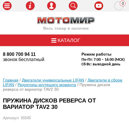
0
пози
Весь товар в наличии
КАТАЛОГ
8 800 700 94 11
Режим работы
звонок бесплатный
Пн-Пт: 7:00 – 16:00 (МСК)
Сб-Вс: выходной день
Главная
/
Двигатели универсальные LIFAN
/
Двигатели в сборе
LIFAN
/
Редукторы крутящего момента
/ Пружина дисков
реверса от вариатор TAV2 30
ПРУЖИНА ДИСКОВ РЕВЕРСА ОТ
ВАРИАТОР TAV2 30
Артикул: 55545