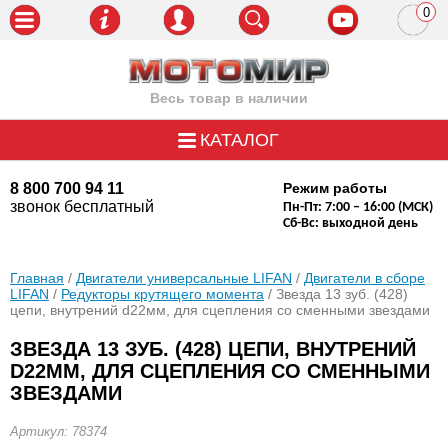
0
пози
Весь товар в наличии
КАТАЛОГ
8 800 700 94 11
Режим работы
звонок бесплатный
Пн-Пт: 7:00 – 16:00 (МСК)
Сб-Вс: выходной день
Главная
/
Двигатели универсальные LIFAN
/
Двигатели в сборе
LIFAN
/
Редукторы крутящего момента
/ Звезда 13 зуб. (428)
цепи, внутрений d22мм, для сцепления со сменными звездами
ЗВЕЗДА 13 ЗУБ. (428) ЦЕПИ, ВНУТРЕНИЙ
D22ММ, ДЛЯ СЦЕПЛЕНИЯ СО СМЕННЫМИ
ЗВЕЗДАМИ
Артикул: 78374