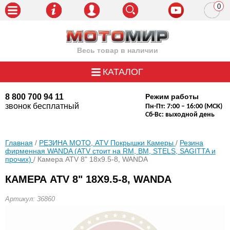
0
пози
Весь товар в наличии
КАТАЛОГ
8 800 700 94 11
Режим работы
звонок бесплатный
Пн-Пт: 7:00 – 16:00 (МСК)
Сб-Вс: выходной день
Главная
/
РЕЗИНА МОТО, ATV Покрышки Камеры
/
Резина
фирменная WANDA (АТV стоит на RM, BM, STELS, SAGITTA и
прочих)
/ Камера ATV 8" 18х9.5-8, WANDA
КАМЕРА ATV 8" 18Х9.5-8, WANDA
Артикул: 36860