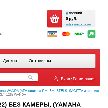
0
позиций
0 руб.
оформить заказ
кте
Дисконт
Оптовикам
Вход
Регистрация
/
ная WANDA (АТV стоит на RM, BM, STELS, SAGITTA и прочих)
IZZLY 125) WANDA
Р322) БЕЗ КАМЕРЫ, (YAMAHA