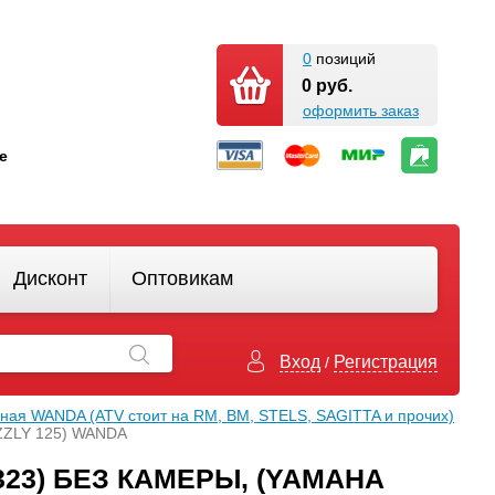
0
позиций
0 руб.
оформить заказ
кте
Дисконт
Оптовикам
Вход
Регистрация
/
ная WANDA (АТV стоит на RM, BM, STELS, SAGITTA и прочих)
RIZZLY 125) WANDA
(Р323) БЕЗ КАМЕРЫ, (YAMAHA