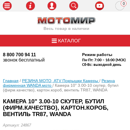
0
пози
Весь товар в наличии
КАТАЛОГ
8 800 700 94 11
Режим работы
звонок бесплатный
Пн-Пт: 7:00 – 16:00 (МСК)
Сб-Вс: выходной день
Главная
/
РЕЗИНА МОТО, ATV Покрышки Камеры
/
Резина
фирменная WANDA мото
/ Камера 10" 3.00-10 скутер, бутил
(фирм.качество), картон.короб, вентиль ТR87, WANDA
КАМЕРА 10" 3.00-10 СКУТЕР, БУТИЛ
(ФИРМ.КАЧЕСТВО), КАРТОН.КОРОБ,
ВЕНТИЛЬ ТR87, WANDA
Артикул: 24867