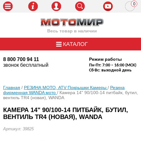
0
пози
Весь товар в наличии
КАТАЛОГ
8 800 700 94 11
Режим работы
звонок бесплатный
Пн-Пт: 7:00 – 16:00 (МСК)
Сб-Вс: выходной день
Главная
/
РЕЗИНА МОТО, ATV Покрышки Камеры
/
Резина
фирменная WANDA мото
/ Камера 14" 90/100-14 питбайк, бутил,
вентиль TR4 (новая), WANDA
КАМЕРА 14" 90/100-14 ПИТБАЙК, БУТИЛ,
ВЕНТИЛЬ TR4 (НОВАЯ), WANDA
Артикул: 39825