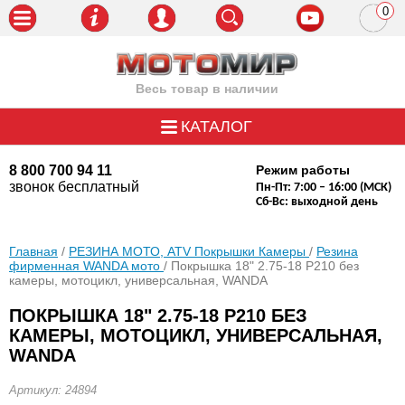
0
пози
Весь товар в наличии
КАТАЛОГ
8 800 700 94 11
Режим работы
звонок бесплатный
Пн-Пт: 7:00 – 16:00 (МСК)
Сб-Вс: выходной день
Главная
/
РЕЗИНА МОТО, ATV Покрышки Камеры
/
Резина
фирменная WANDA мото
/ Покрышка 18" 2.75-18 Р210 без
камеры, мотоцикл, универсальная, WANDA
ПОКРЫШКА 18" 2.75-18 Р210 БЕЗ
КАМЕРЫ, МОТОЦИКЛ, УНИВЕРСАЛЬНАЯ,
WANDA
Артикул: 24894