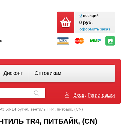
0
позиций
0 руб.
оформить заказ
кте
Дисконт
Оптовикам
Вход
Регистрация
/
5/3.50-14 бутил, вентиль TR4, питбайк, (СN)
ЕНТИЛЬ TR4, ПИТБАЙК, (СN)