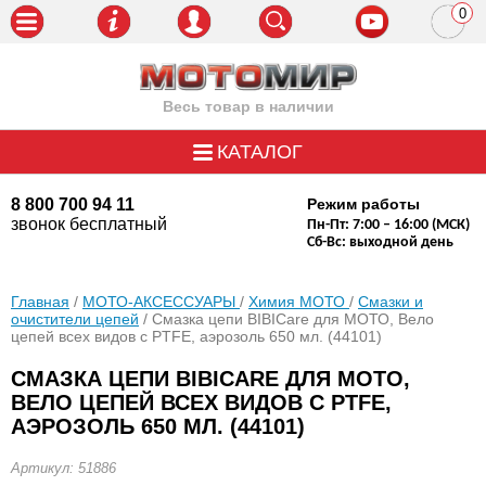
0
пози
Весь товар в наличии
КАТАЛОГ
8 800 700 94 11
Режим работы
звонок бесплатный
Пн-Пт: 7:00 – 16:00 (МСК)
Сб-Вс: выходной день
Главная
/
МОТО-АКСЕССУАРЫ
/
Химия МОТО
/
Смазки и
очистители цепей
/ Смазка цепи BIBICare для МОТО, Вело
цепей всех видов c PTFE, аэрозоль 650 мл. (44101)
СМАЗКА ЦЕПИ BIBICARE ДЛЯ МОТО,
ВЕЛО ЦЕПЕЙ ВСЕХ ВИДОВ C PTFE,
АЭРОЗОЛЬ 650 МЛ. (44101)
Артикул: 51886