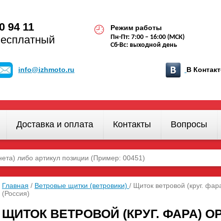
0 94 11
Режим работы
бесплатный
Пн-Пт: 7:00 – 16:00 (МСК)
Сб-Вс: выходной день
info@izhmoto.ru
В Конта
Доставка и оплата
Контакты
Вопросы
Главная
/
Ветровые щитки (ветровики)
/ Щиток ветровой (круг. фар
(Россия)
ЩИТОК ВЕТРОВОЙ (КРУГ. ФАРА) О