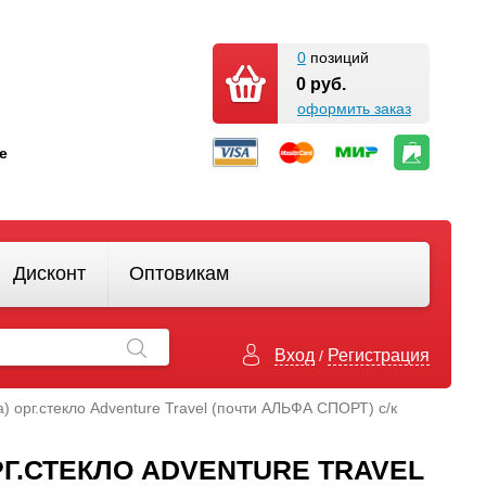
0
позиций
0 руб.
оформить заказ
кте
Дисконт
Оптовикам
Вход
Регистрация
/
а) орг.стекло Adventure Travel (почти АЛЬФА СПОРТ) с/к
РГ.СТЕКЛО ADVENTURE TRAVEL