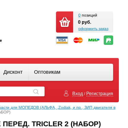
0
позиций
0 руб.
оформить заказ
кте
Дисконт
Оптовикам
Вход
Регистрация
/
части для МОПЕДОВ (АЛЬФА, ,Zodiak, и пр., ЗИП двигателя в
АБОР)
ЕРЕД. TRICLER 2 (НАБОР)