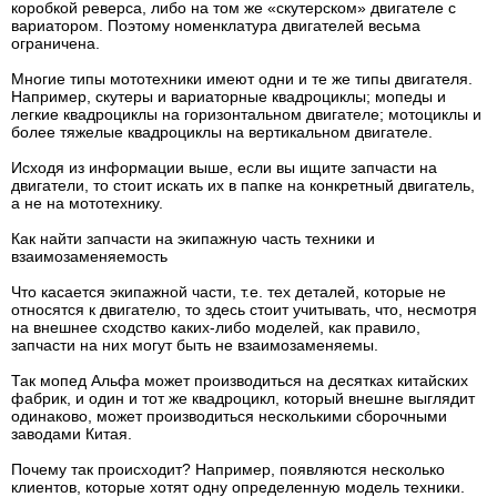
коробкой реверса, либо на том же «скутерском» двигателе с
вариатором. Поэтому номенклатура двигателей весьма
ограничена.
Многие типы мототехники имеют одни и те же типы двигателя.
Например, скутеры и вариаторные квадроциклы; мопеды и
легкие квадроциклы на горизонтальном двигателе; мотоциклы и
более тяжелые квадроциклы на вертикальном двигателе.
Исходя из информации выше, если вы ищите запчасти на
двигатели, то стоит искать их в папке на конкретный двигатель,
а не на мототехнику.
Как найти запчасти на экипажную часть техники и
взаимозаменяемость
Что касается экипажной части, т.е. тех деталей, которые не
относятся к двигателю, то здесь стоит учитывать, что, несмотря
на внешнее сходство каких-либо моделей, как правило,
запчасти на них могут быть не взаимозаменяемы.
Так мопед Альфа может производиться на десятках китайских
фабрик, и один и тот же квадроцикл, который внешне выглядит
одинаково, может производиться несколькими сборочными
заводами Китая.
Почему так происходит? Например, появляются несколько
клиентов, которые хотят одну определенную модель техники.