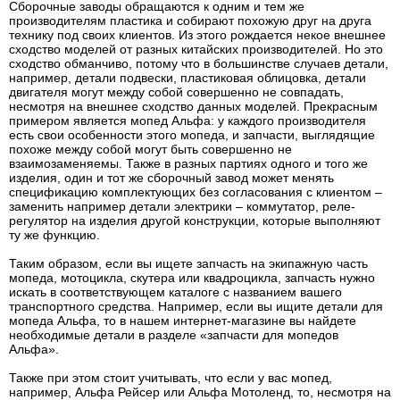
Сборочные заводы обращаются к одним и тем же
производителям пластика и собирают похожую друг на друга
технику под своих клиентов. Из этого рождается некое внешнее
сходство моделей от разных китайских производителей. Но это
сходство обманчиво, потому что в большинстве случаев детали,
например, детали подвески, пластиковая облицовка, детали
двигателя могут между собой совершенно не совпадать,
несмотря на внешнее сходство данных моделей. Прекрасным
примером является мопед Альфа: у каждого производителя
есть свои особенности этого мопеда, и запчасти, выглядящие
похоже между собой могут быть совершенно не
взаимозаменяемы. Также в разных партиях одного и того же
изделия, один и тот же сборочный завод может менять
спецификацию комплектующих без согласования с клиентом –
заменить например детали электрики – коммутатор, реле-
регулятор на изделия другой конструкции, которые выполняют
ту же функцию.
Таким образом, если вы ищете запчасть на экипажную часть
мопеда, мотоцикла, скутера или квадроцикла, запчасть нужно
искать в соответствующем каталоге с названием вашего
транспортного средства. Например, если вы ищите детали для
мопеда Альфа, то в нашем интернет-магазине вы найдете
необходимые детали в разделе «запчасти для мопедов
Альфа».
Также при этом стоит учитывать, что если у вас мопед,
например, Альфа Рейсер или Альфа Мотоленд, то, несмотря на