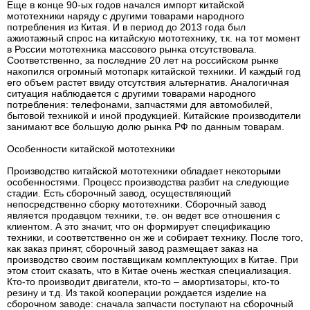
Еще в конце 90-ых годов начался импорт китайской
мототехники наряду с другими товарами народного
потребления из Китая. И в период до 2013 года был
ажиотажный спрос на китайскую мототехнику, т.к. на тот момент
в России мототехника массового рынка отсутствовала.
Соответственно, за последние 20 лет на российском рынке
накопился огромный мотопарк китайской техники. И каждый год
его объем растет ввиду отсутствия альтернатив. Аналогичная
ситуация наблюдается с другими товарами народного
потребления: телефонами, запчастями для автомобилей,
бытовой техникой и иной продукцией. Китайские производители
занимают все большую долю рынка РФ по данным товарам.
Особенности китайской мототехники
Производство китайской мототехники обладает некоторыми
особенностями. Процесс производства разбит на следующие
стадии. Есть сборочный завод, осуществляющий
непосредственно сборку мототехники. Сборочный завод
является продавцом техники, т.е. он ведет все отношения с
клиентом. А это значит, что он формирует спецификацию
техники, и соответственно он же и собирает технику. После того,
как заказ принят, сборочный завод размещает заказ на
производство своим поставщикам комплектующих в Китае. При
этом стоит сказать, что в Китае очень жесткая специализация.
Кто-то производит двигатели, кто-то – амортизаторы, кто-то
резину и т.д. Из такой кооперации рождается изделие на
сборочном заводе: сначала запчасти поступают на сборочный