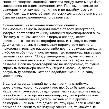
внешнее сходство моделей, запчасти между ними могут быть
совершенно не взаимозаменяемыми. Причем не только по
размерам и точкам крепления, но и по дизайну, цвету и
наклейкам. Если речь об электрических деталях, то они могут
быть не взаимозаменяемы по разъемам.
К сожалению, невозможно полностью оценить
взаимозаменяемость модели Альфа от всех импортеров,
которые поставляют технику китайских производителей в РФ.
Поэтому в нашем каталоге в первую очередь стоит
ориентироваться на фотографии детали, которую вы ищете.
Другим контрольным техническим параметром являются
присоединительные размеры либо другие размеры запчасти,
либо ее особенности конструкции. Так, например, при заказе
катушки зажигания (CDI), у менеджера следует уточнить тип
разъема у этой детали и количество пинов (pin) на этом
разъеме. Если на фотографии это не изображено, то лучше
спросить менеджера нашего интернет-магазина, чтобы
получить ту запчасть, которая подойдет именно на вашу
мототехнику.
В целом на сегодняшний день запчасти на китайскую
мототехнику имеют хорошее качество, брак бывает редко.
Чаще, хотя тоже все гораздо лучше чем несколько лет назад,
могут быть «пересорты» - например, внутри коробки может
оказаться аналогичная деталь, но немного с другими
размерами или немного другой конструкции, если в качестве
примера привести ту же катушку зажигания, то может быть