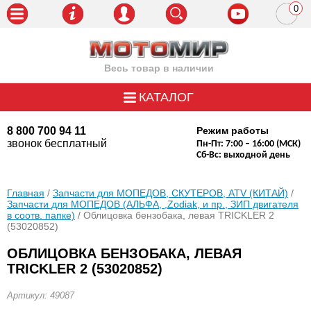
0
пози
Весь товар в наличии
КАТАЛОГ
8 800 700 94 11
Режим работы
звонок бесплатный
Пн-Пт: 7:00 – 16:00 (МСК)
Сб-Вс: выходной день
Главная
/
Запчасти для МОПЕДОВ, СКУТЕРОВ, ATV (КИТАЙ)
/
Запчасти для МОПЕДОВ (АЛЬФА, ,Zodiak, и пр., ЗИП двигателя
в соотв. папке)
/ Облицовка бензобака, левая TRICKLER 2
(53020852)
ОБЛИЦОВКА БЕНЗОБАКА, ЛЕВАЯ
TRICKLER 2 (53020852)
Артикул: 49087