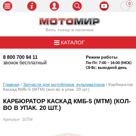
0
пози
Весь товар в наличии
КАТАЛОГ
8 800 700 94 11
Режим работы
звонок бесплатный
Пн-Пт: 7:00 – 16:00 (МСК)
Сб-Вс: выходной день
Главная
/
Запчасти для мотоблоков, культиваторов
/ Карбюратор
Каскад КМБ-5 (МТМ) (кол-во в упак. 20 шт.)
КАРБЮРАТОР КАСКАД КМБ-5 (МТМ) (КОЛ-
ВО В УПАК. 20 ШТ.)
Артикул: 10754