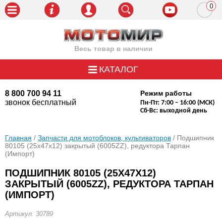
0
пози
Весь товар в наличии
КАТАЛОГ
8 800 700 94 11
Режим работы
звонок бесплатный
Пн-Пт: 7:00 – 16:00 (МСК)
Сб-Вс: выходной день
Главная
/
Запчасти для мотоблоков, культиваторов
/ Подшипник
80105 (25x47x12) закрытый (6005ZZ), редуктора Тарпан
(Импорт)
ПОДШИПНИК 80105 (25X47X12)
ЗАКРЫТЫЙ (6005ZZ), РЕДУКТОРА ТАРПАН
(ИМПОРТ)
Артикул: 30789