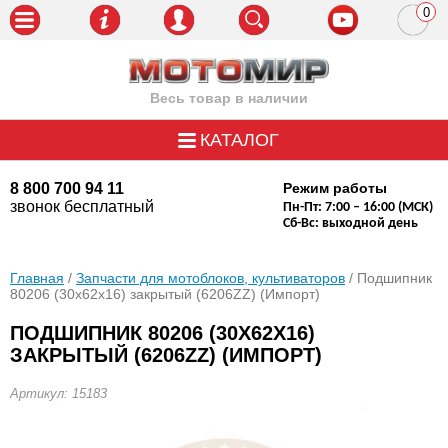
0
пози
Весь товар в наличии
КАТАЛОГ
8 800 700 94 11
Режим работы
звонок бесплатный
Пн-Пт: 7:00 – 16:00 (МСК)
Сб-Вс: выходной день
Главная
/
Запчасти для мотоблоков, культиваторов
/ Подшипник
80206 (30x62x16) закрытый (6206ZZ) (Импорт)
ПОДШИПНИК 80206 (30X62X16)
ЗАКРЫТЫЙ (6206ZZ) (ИМПОРТ)
Артикул: 15183