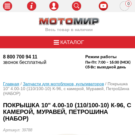
0
пози
Весь товар в наличии
КАТАЛОГ
8 800 700 94 11
Режим работы
звонок бесплатный
Пн-Пт: 7:00 – 16:00 (МСК)
Сб-Вс: выходной день
Главная
/
Запчасти для мотоблоков, культиваторов
/ Покрышка
10" 4.00-10 (110/100-10) К-96, с камерой, Муравей, ПетроШина
(НАБОР)
ПОКРЫШКА 10" 4.00-10 (110/100-10) К-96, С
КАМЕРОЙ, МУРАВЕЙ, ПЕТРОШИНА
(НАБОР)
Артикул: 39788