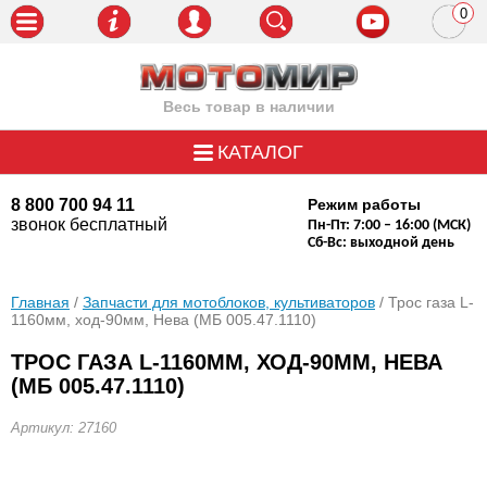
0
пози
Весь товар в наличии
КАТАЛОГ
8 800 700 94 11
Режим работы
звонок бесплатный
Пн-Пт: 7:00 – 16:00 (МСК)
Сб-Вс: выходной день
Главная
/
Запчасти для мотоблоков, культиваторов
/ Трос газа L-
1160мм, ход-90мм, Нева (МБ 005.47.1110)
ТРОС ГАЗА L-1160ММ, ХОД-90ММ, НЕВА
(МБ 005.47.1110)
Артикул: 27160