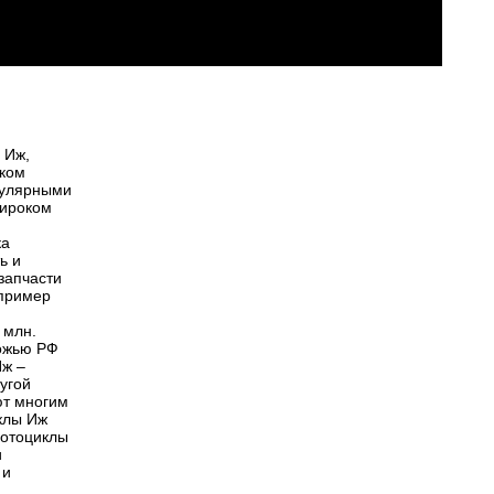
 Иж,
ском
пулярными
широком
ка
ь и
запчасти
апример
 млн.
рожью РФ
Иж –
ругой
ют многим
иклы Иж
мотоциклы
и
 и