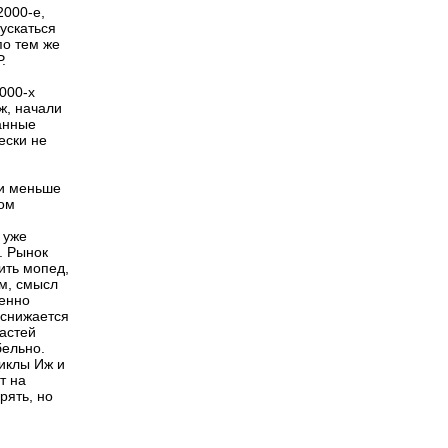
2000-е,
пускаться
по тем же
.
2000-х
ж, начали
данные
ески не
 и меньше
дом
 уже
. Рынок
ить мопед,
им, смысл
пенно
 снижается
частей
бельно.
иклы Иж и
т на
рять, но