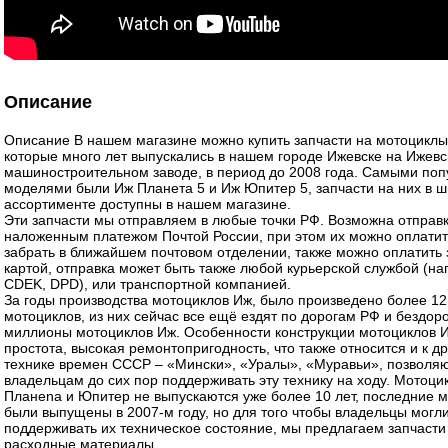
Описание
Описание В нашем магазине можно купить запчасти на мотоциклы
которые много лет выпускались в нашем городе Ижевске на Ижев
машиностроительном заводе, в период до 2008 года. Самыми по
моделями были Иж Планета 5 и Иж Юпитер 5, запчасти на них в 
ассортименте доступны в нашем магазине.
Эти запчасти мы отправляем в любые точки РФ. Возможна отправ
наложенным платежом Почтой России, при этом их можно оплатит
забрать в ближайшем почтовом отделении, также можно оплатить 
картой, отправка может быть также любой курьерской службой (н
CDEK, DPD), или транспортной компанией.
За годы производства мотоциклов Иж, было произведено более 12
мотоциклов, из них сейчас все ещё ездят по дорогам РФ и бездо
миллионы мотоциклов Иж. Особенности конструкции мотоциклов 
простота, высокая ремонтопригодность, что также относится и к д
технике времен СССР – «Мински», «Уралы», «Муравьи», позволя
владельцам до сих пор поддерживать эту технику на ходу. Мотоц
Планеnа и Юпитер не выпускаются уже более 10 лет, последние 
были выпущены в 2007-м году, но для того чтобы владельцы могл
поддерживать их техническое состояние, мы предлагаем запчасти
расходные материалы.