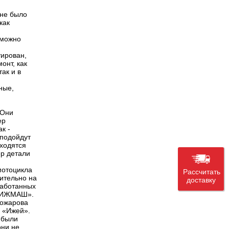
 не было
как
 можно
тирован,
онт, как
так и в
ные,
 Они
ер
к -
 подойдут
аходятся
ер детали
мотоцикла
Рассчитать
ительно на
доставку
работанных
е «ИЖМАШ».
Можарова
х «Ижей».
 были
они не