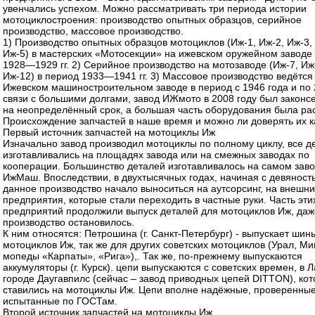
увенчались успехом. Можно рассматривать три периода истории
мотоциклостроения: производство опытных образцов, серийное
производство, массовое производство.
1) Производство опытных образцов мотоциклов (Иж-1, Иж-2, Иж-3,
Иж-5) в мастерских «Мотосекции» на ижевском оружейном заводе
1928—1929 гг. 2) Серийное производство на мотозаводе (Иж-7, Иж-
Иж-12) в период 1933—1941 гг. 3) Массовое производство ведётся
Ижевском машиностроительном заводе в период с 1946 года и по 
связи с большими долгами, завод ИЖмото в 2008 году был законс
на неопределённый срок, а большая часть оборудования была ра
Происхождение запчастей в наше время и можно ли доверять их к
Первый источник запчастей на мотоциклы Иж
Изначально завод производил мотоциклы по полному циклу, все д
изготавливались на площадях завода или на смежных заводах по
кооперации. Большинство деталей изготавливалось на самом зав
ИжМаш. Впоследствии, в двухтысячных годах, начиная с девяносты
данное производство начало выноситься на аутсорсинг, на внешн
предприятия, которые стали переходить в частные руки. Часть эти
предприятий продолжили выпуск деталей для мотоциклов Иж, даж
производство остановилось.
К ним относятся: Петрошина (г. Санкт-Петербург) - выпускает шин
мотоциклов Иж, так же для других советских мотоциклов (Урал, Ми
мопеды «Карпаты», «Рига»),. Так же, по-прежнему выпускаются
аккумуляторы (г. Курск). цепи выпускаются с советских времен, в Л
городе Даугавпилс (сейчас – завод приводных цепей DITTON), ко
ставились на мотоциклы Иж. Цепи вполне надёжные, проверенные
испытанные по ГОСТам.
Второй источник запчастей на мотоциклы Иж