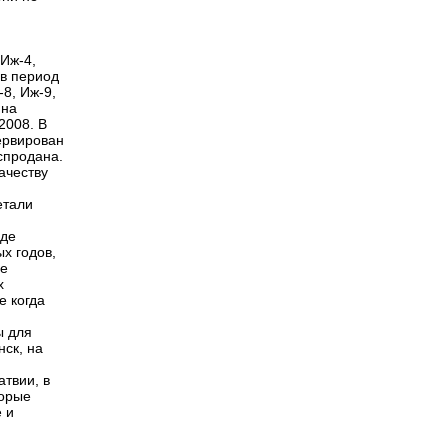
 Иж-4,
 в период
8, Иж-9,
 на
2008. В
ервирован
спродана.
ачеству
етали
оде
х годов,
ие
х
е когда
ы для
нск, на
атвии, в
торые
 и