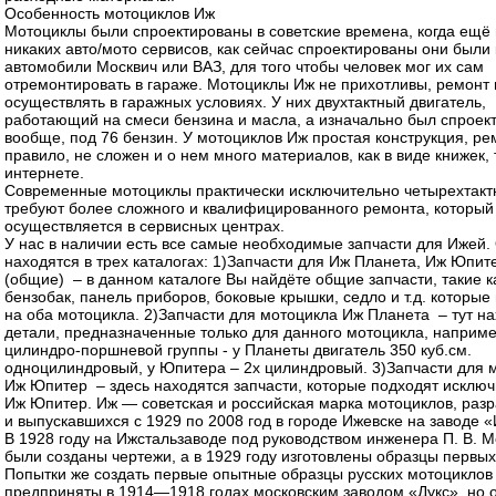
Особенность мотоциклов Иж
Мотоциклы были спроектированы в советские времена, когда ещё
никаких авто/мото сервисов, как сейчас спроектированы они были 
автомобили Москвич или ВАЗ, для того чтобы человек мог их сам
отремонтировать в гараже. Мотоциклы Иж не прихотливы, ремонт
осуществлять в гаражных условиях. У них двухтактный двигатель,
работающий на смеси бензина и масла, а изначально был спроек
вообще, под 76 бензин. У мотоциклов Иж простая конструкция, рем
правило, не сложен и о нем много материалов, как в виде книжек, 
интернете.
Современные мотоциклы практически исключительно четырехтакт
требуют более сложного и квалифицированного ремонта, который
осуществляется в сервисных центрах.
У нас в наличии есть все самые необходимые запчасти для Ижей.
находятся в трех каталогах: 1)Запчасти для Иж Планета, Иж Юпит
(общие) – в данном каталоге Вы найдёте общие запчасти, такие ка
бензобак, панель приборов, боковые крышки, седло и т.д. которые
на оба мотоцикла. 2)Запчасти для мотоцикла Иж Планета – тут н
детали, предназначенные только для данного мотоцикла, наприм
цилиндро-поршневой группы - у Планеты двигатель 350 куб.см.
одноцилиндровый, у Юпитера – 2х цилиндровый. 3)Запчасти для 
Иж Юпитер – здесь находятся запчасти, которые подходят исключ
Иж Юпитер. Иж — советская и российская марка мотоциклов, раз
и выпускавшихся с 1929 по 2008 год в городе Ижевске на завод
В 1928 году на Ижстальзаводе под руководством инженера П. В. 
были созданы чертежи, а в 1929 году изготовлены образцы первы
Попытки же создать первые опытные образцы русских мотоциклов
предприняты в 1914—1918 годах московским заводом «Дукс», но 