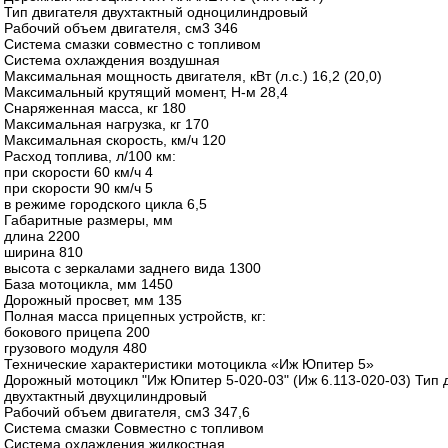
Тип двигателя двухтактный одноцилиндровый
Рабочий объем двигателя, см3 346
Система смазки совместно с топливом
Система охлаждения воздушная
Максимальная мощность двигателя, кВт (л.с.) 16,2 (20,0)
Максимальный крутящий момент, Н-м 28,4
Снаряженная масса, кг 180
Максимальная нагрузка, кг 170
Максимальная скорость, км/ч 120
Расход топлива, л/100 км:
при скорости 60 км/ч 4
при скорости 90 км/ч 5
в режиме городского цикла 6,5
Габаритные размеры, мм
длина 2200
ширина 810
высота с зеркалами заднего вида 1300
База мотоцикла, мм 1450
Дорожный просвет, мм 135
Полная масса прицепных устройств, кг:
бокового прицепа 200
грузового модуля 480
Технические характеристики мотоцикла «Иж Юпитер 5»
Дорожный мотоцикл "Иж Юпитер 5-020-03" (Иж 6.113-020-03) Тип 
двухтактный двухцилиндровый
Рабочий объем двигателя, см3 347,6
Система смазки Совместно с топливом
Система охлаждения жидкостная