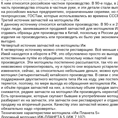
К ним относится российское частное производство. В 90-е годы, в 
часть производства отошла в частные руки, и эти детали стали вы
на российских малых предприятиях, ограниченными сериями, но 
техпроцессам, ГОСТам, которые использовались во времена СССР
Третий источник запчастей на мотоциклы Иж
К данному источнику относится китайское производство. В 90-х и 
годах люди, занимавшиеся продажей запчастей для мотоциклов И
отдавать образцы для производства в Китай, поскольку в России 
изделия не производились или производить их было уже экономич
выгодно.
Четвертый источник запчастей на мотоциклы Иж
К четвертому источнику можно отнести реставрацию. Всё меньше
Ижей находится в обороте в РФ, это обусловлено просто их выхо
естественным путём из обращения, поскольку новых партий не
производится. Эти мотоциклы постепенно рассыпаются, так что их
невозможно отремонтировать, ну и просто они морально устарели
изменился, сейчас, за относительно небольшие деньги, можно куп
мотоцикл (четырехтактный) китайского производства. В связи с эт
поддержания двухтактного мотоцикла типа Иж на ходу, уже посте
теряется, поэтому, по мере выхода из обращения мотоциклов Иж,
и объём продаж запчастей на них, а поскольку объем продаж зап
снижается, редкие запчасти на мотоцикл Иж производить нерента
Есть организации, которые скупают бывшие в употреблении мотоц
разбирают их на запчасти, эти запчасти они реставрируют и отдаю
продажу на вторичный рынок. Качеству этих запчастей можно дове
обязательно надо «проверять».
Технические характеристики мотоцикла «Иж Планета 5»
Дорожный мотоцикл ИЖ-ПЛАНЕТА 5 (ИЖ 7.107)