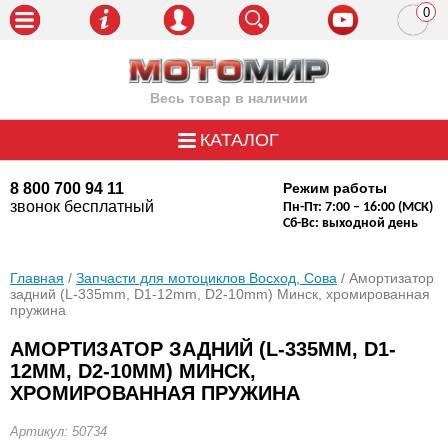
0
пози
Весь товар в наличии
КАТАЛОГ
8 800 700 94 11
Режим работы
звонок бесплатный
Пн-Пт: 7:00 – 16:00 (МСК)
Сб-Вс: выходной день
Главная
/
Запчасти для мотоциклов Восход, Сова
/ Амортизатор
задний (L-335mm, D1-12mm, D2-10mm) Минск, хромированная
пружина
АМОРТИЗАТОР ЗАДНИЙ (L-335MM, D1-
12MM, D2-10MM) МИНСК,
ХРОМИРОВАННАЯ ПРУЖИНА
Артикул: 50734