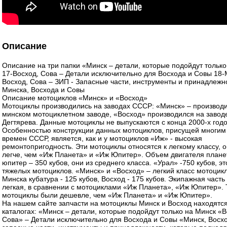
Описание
Описание на три папки «Минск – детали, которые подойдут только
17-Восход, Сова – Детали исключительно для Восхода и Совы 18-
Восход, Сова – ЗИП - Запасные части, инструменты и принадлежн
Минска, Восхода и Совы
Описание мотоциклов «Минск» и «Восход»
Мотоциклы производились на заводах СССР: «Минск» – производ
минском мотоциклетном заводе, «Восход» производился на завод
Дегтярева. Данные мотоциклы не выпускаются с конца 2000-х годо
Особенностью конструкции данных мотоциклов, присущей многим
времен СССР, является, как и у мотоциклов «Иж» - высокая
ремонтопригодность. Эти мотоциклы относятся к легкому классу, о
легче, чем «Иж Планета» и «Иж Юпитер». Объем двигателя плане
юпитер – 350 кубов, они из среднего класса. «Урал» -750 кубов, эт
тяжелых мотоциклов. «Минск» и «Восход» – легкий класс мотоцикл
Минска кубатура - 125 кубов, Восход - 175 кубов. Экипажная часть 
легкая, в сравнении с мотоциклами «Иж Планета», «Иж Юпитер». 
мотоциклы были дешевле, чем «Иж Планета» и «Иж Юпитер».
На нашем сайте запчасти на мотоциклы Минск и Восход находятся
каталогах: «Минск – детали, которые подойдут только на Минск «В
Сова» – Детали исключительно для Восхода и Совы «Минск, Восхо