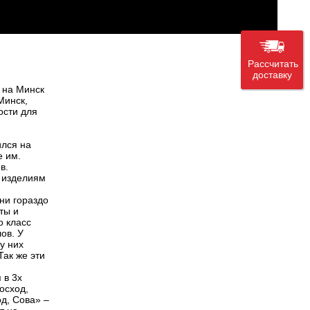
Рассчитать
доставку
 на Минск
Минск,
ости для
ился на
е им.
в.
 изделиям
ни гораздо
ты и
о класс
ов. У
у них
Так же эти
 в 3х
осход,
д, Сова» –