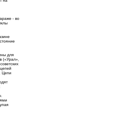
т на
араже - во
иклы
азине
остояние
шины для
в («Урал»,
 советских
 цепей
. Цепи
одят
х
ы.
иями
купая