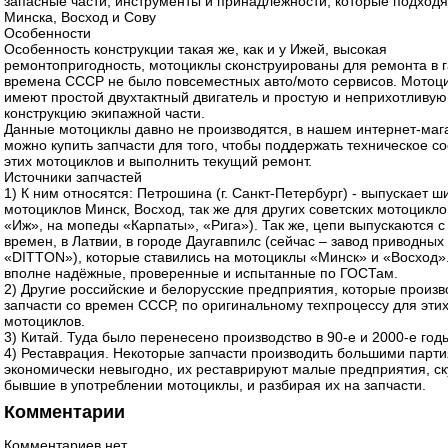
запасные части, инструменты и принадлежности, которые подходя
Минска, Восход и Сову
Особенности
Особенность конструкции такая же, как и у Ижей, высокая
ремонтопригодность, мотоциклы сконструированы для ремонта в г
времена СССР не было повсеместных авто/мото сервисов. Мотоц
имеют простой двухтактный двигатель и простую и неприхотливую
конструкцию экипажной части.
Данные мотоциклы давно не производятся, в нашем интернет-маг
можно купить запчасти для того, чтобы поддержать техническое с
этих мотоциклов и выполнить текущий ремонт.
Источники запчастей
1) К ним относятся: Петрошина (г. Санкт-Петербург) - выпускает 
мотоциклов Минск, Восход, так же для других советских мотоцикло
«Иж», на мопеды «Карпаты», «Рига»). Так же, цепи выпускаются с
времен, в Латвии, в городе Даугавпилс (сейчас – завод приводных
«DITTON»), которые ставились на мотоциклы «Минск» и «Восход»
вполне надёжные, проверенные и испытанные по ГОСТам.
2) Другие российские и белорусские предприятия, которые произв
запчасти со времен СССР, по оригинальному техпроцессу для эти
мотоциклов.
3) Китай. Туда было перенесено производство в 90-е и 2000-е год
4) Реставрация. Некоторые запчасти производить большими парт
экономически невыгодно, их реставрируют малые предприятия, с
бывшие в употреблении мотоциклы, и разбирая их на запчасти.
Комментарии
Комментариев нет