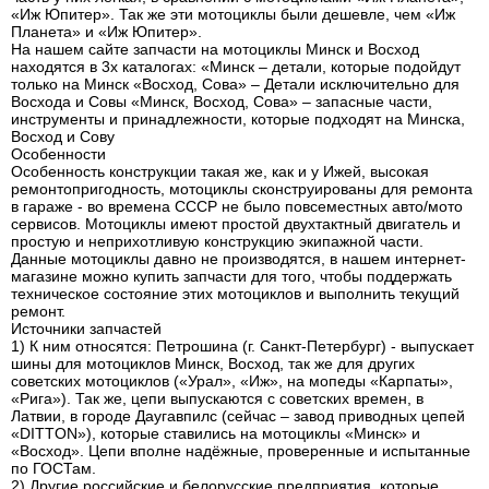
«Иж Юпитер». Так же эти мотоциклы были дешевле, чем «Иж
Планета» и «Иж Юпитер».
На нашем сайте запчасти на мотоциклы Минск и Восход
находятся в 3х каталогах: «Минск – детали, которые подойдут
только на Минск «Восход, Сова» – Детали исключительно для
Восхода и Совы «Минск, Восход, Сова» – запасные части,
инструменты и принадлежности, которые подходят на Минска,
Восход и Сову
Особенности
Особенность конструкции такая же, как и у Ижей, высокая
ремонтопригодность, мотоциклы сконструированы для ремонта
в гараже - во времена СССР не было повсеместных авто/мото
сервисов. Мотоциклы имеют простой двухтактный двигатель и
простую и неприхотливую конструкцию экипажной части.
Данные мотоциклы давно не производятся, в нашем интернет-
магазине можно купить запчасти для того, чтобы поддержать
техническое состояние этих мотоциклов и выполнить текущий
ремонт.
Источники запчастей
1) К ним относятся: Петрошина (г. Санкт-Петербург) - выпускает
шины для мотоциклов Минск, Восход, так же для других
советских мотоциклов («Урал», «Иж», на мопеды «Карпаты»,
«Рига»). Так же, цепи выпускаются с советских времен, в
Латвии, в городе Даугавпилс (сейчас – завод приводных цепей
«DITTON»), которые ставились на мотоциклы «Минск» и
«Восход». Цепи вполне надёжные, проверенные и испытанные
по ГОСТам.
2) Другие российские и белорусские предприятия, которые