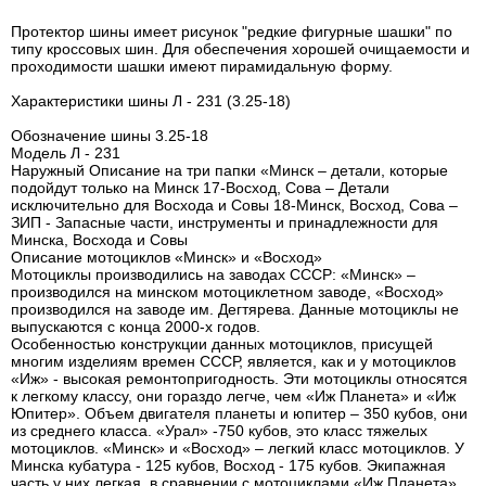
Протектор шины имеет рисунок "редкие фигурные шашки" по
типу кроссовых шин. Для обеспечения хорошей очищаемости и
проходимости шашки имеют пирамидальную форму.
Характеристики шины Л - 231 (3.25-18)
Обозначение шины 3.25-18
Модель Л - 231
Наружный Описание на три папки «Минск – детали, которые
подойдут только на Минск 17-Восход, Сова – Детали
исключительно для Восхода и Совы 18-Минск, Восход, Сова –
ЗИП - Запасные части, инструменты и принадлежности для
Минска, Восхода и Совы
Описание мотоциклов «Минск» и «Восход»
Мотоциклы производились на заводах СССР: «Минск» –
производился на минском мотоциклетном заводе, «Восход»
производился на заводе им. Дегтярева. Данные мотоциклы не
выпускаются с конца 2000-х годов.
Особенностью конструкции данных мотоциклов, присущей
многим изделиям времен СССР, является, как и у мотоциклов
«Иж» - высокая ремонтопригодность. Эти мотоциклы относятся
к легкому классу, они гораздо легче, чем «Иж Планета» и «Иж
Юпитер». Объем двигателя планеты и юпитер – 350 кубов, они
из среднего класса. «Урал» -750 кубов, это класс тяжелых
мотоциклов. «Минск» и «Восход» – легкий класс мотоциклов. У
Минска кубатура - 125 кубов, Восход - 175 кубов. Экипажная
часть у них легкая, в сравнении с мотоциклами «Иж Планета»,