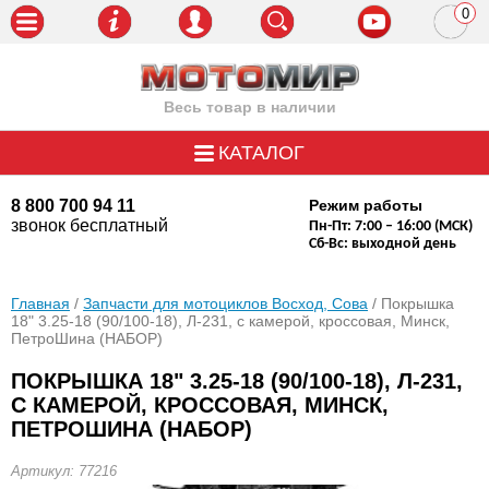
0
пози
Весь товар в наличии
КАТАЛОГ
8 800 700 94 11
Режим работы
звонок бесплатный
Пн-Пт: 7:00 – 16:00 (МСК)
Сб-Вс: выходной день
Главная
/
Запчасти для мотоциклов Восход, Сова
/ Покрышка
18" 3.25-18 (90/100-18), Л-231, с камерой, кроссовая, Минск,
ПетроШина (НАБОР)
ПОКРЫШКА 18" 3.25-18 (90/100-18), Л-231,
С КАМЕРОЙ, КРОССОВАЯ, МИНСК,
ПЕТРОШИНА (НАБОР)
Артикул: 77216