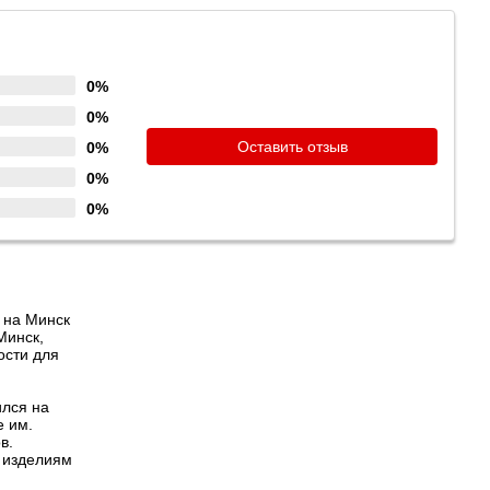
0%
0%
Оставить отзыв
0%
0%
0%
 на Минск
Минск,
ости для
ился на
е им.
в.
 изделиям