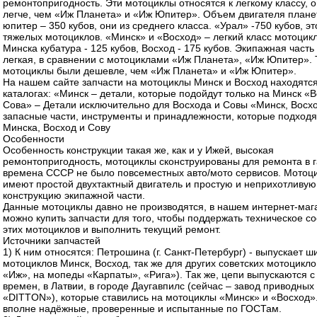
ремонтопригодность. Эти мотоциклы относятся к легкому классу, о
легче, чем «Иж Планета» и «Иж Юпитер». Объем двигателя плане
юпитер – 350 кубов, они из среднего класса. «Урал» -750 кубов, эт
тяжелых мотоциклов. «Минск» и «Восход» – легкий класс мотоцикл
Минска кубатура - 125 кубов, Восход - 175 кубов. Экипажная часть 
легкая, в сравнении с мотоциклами «Иж Планета», «Иж Юпитер». 
мотоциклы были дешевле, чем «Иж Планета» и «Иж Юпитер».
На нашем сайте запчасти на мотоциклы Минск и Восход находятся
каталогах: «Минск – детали, которые подойдут только на Минск «В
Сова» – Детали исключительно для Восхода и Совы «Минск, Восхо
запасные части, инструменты и принадлежности, которые подходя
Минска, Восход и Сову
Особенности
Особенность конструкции такая же, как и у Ижей, высокая
ремонтопригодность, мотоциклы сконструированы для ремонта в г
времена СССР не было повсеместных авто/мото сервисов. Мотоц
имеют простой двухтактный двигатель и простую и неприхотливую
конструкцию экипажной части.
Данные мотоциклы давно не производятся, в нашем интернет-маг
можно купить запчасти для того, чтобы поддержать техническое с
этих мотоциклов и выполнить текущий ремонт.
Источники запчастей
1) К ним относятся: Петрошина (г. Санкт-Петербург) - выпускает 
мотоциклов Минск, Восход, так же для других советских мотоцикло
«Иж», на мопеды «Карпаты», «Рига»). Так же, цепи выпускаются с
времен, в Латвии, в городе Даугавпилс (сейчас – завод приводных
«DITTON»), которые ставились на мотоциклы «Минск» и «Восход»
вполне надёжные, проверенные и испытанные по ГОСТам.