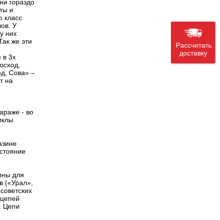
ни гораздо
ты и
о класс
ов. У
у них
Так же эти
Рассчитать
доставку
 в 3х
осход,
д, Сова» –
т на
араже - во
иклы
азине
остояние
шины для
в («Урал»,
 советских
 цепей
. Цепи