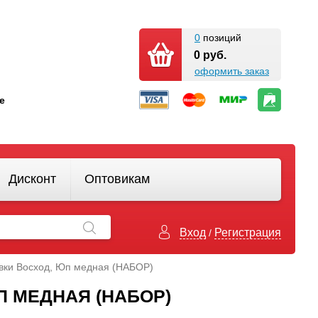
0
позиций
0 руб.
оформить заказ
кте
Дисконт
Оптовикам
Вход
Регистрация
/
овки Восход, Юп медная (НАБОР)
П МЕДНАЯ (НАБОР)