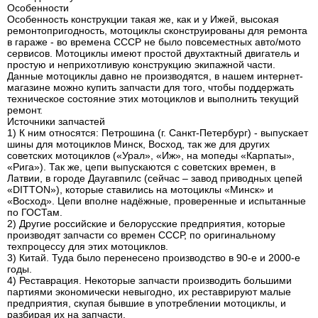
Особенности
Особенность конструкции такая же, как и у Ижей, высокая
ремонтопригодность, мотоциклы сконструированы для ремонта
в гараже - во времена СССР не было повсеместных авто/мото
сервисов. Мотоциклы имеют простой двухтактный двигатель и
простую и неприхотливую конструкцию экипажной части.
Данные мотоциклы давно не производятся, в нашем интернет-
магазине можно купить запчасти для того, чтобы поддержать
техническое состояние этих мотоциклов и выполнить текущий
ремонт.
Источники запчастей
1) К ним относятся: Петрошина (г. Санкт-Петербург) - выпускает
шины для мотоциклов Минск, Восход, так же для других
советских мотоциклов («Урал», «Иж», на мопеды «Карпаты»,
«Рига»). Так же, цепи выпускаются с советских времен, в
Латвии, в городе Даугавпилс (сейчас – завод приводных цепей
«DITTON»), которые ставились на мотоциклы «Минск» и
«Восход». Цепи вполне надёжные, проверенные и испытанные
по ГОСТам.
2) Другие российские и белорусские предприятия, которые
производят запчасти со времен СССР, по оригинальному
техпроцессу для этих мотоциклов.
3) Китай. Туда было перенесено производство в 90-е и 2000-е
годы.
4) Реставрация. Некоторые запчасти производить большими
партиями экономически невыгодно, их реставрируют малые
предприятия, скупая бывшие в употреблении мотоциклы, и
разбирая их на запчасти.