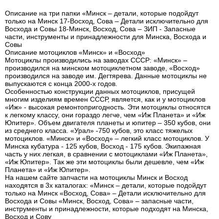
Описание на три папки «Минск – детали, которые подойдут
только на Минск 17-Восход, Сова – Детали исключительно для
Восхода и Совы 18-Минск, Восход, Сова – ЗИП - Запасные
части, инструменты и принадлежности для Минска, Восхода и
Совы
Описание мотоциклов «Минск» и «Восход»
Мотоциклы производились на заводах СССР: «Минск» –
производился на минском мотоциклетном заводе, «Восход»
производился на заводе им. Дегтярева. Данные мотоциклы не
выпускаются с конца 2000-х годов.
Особенностью конструкции данных мотоциклов, присущей
многим изделиям времен СССР, является, как и у мотоциклов
«Иж» - высокая ремонтопригодность. Эти мотоциклы относятся
к легкому классу, они гораздо легче, чем «Иж Планета» и «Иж
Юпитер». Объем двигателя планеты и юпитер – 350 кубов, они
из среднего класса. «Урал» -750 кубов, это класс тяжелых
мотоциклов. «Минск» и «Восход» – легкий класс мотоциклов. У
Минска кубатура - 125 кубов, Восход - 175 кубов. Экипажная
часть у них легкая, в сравнении с мотоциклами «Иж Планета»,
«Иж Юпитер». Так же эти мотоциклы были дешевле, чем «Иж
Планета» и «Иж Юпитер».
На нашем сайте запчасти на мотоциклы Минск и Восход
находятся в 3х каталогах: «Минск – детали, которые подойдут
только на Минск «Восход, Сова» – Детали исключительно для
Восхода и Совы «Минск, Восход, Сова» – запасные части,
инструменты и принадлежности, которые подходят на Минска,
Восход и Сову