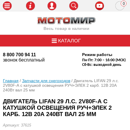
0
пози
Весь товар в наличии
КАТАЛОГ
8 800 700 94 11
Режим работы
звонок бесплатный
Пн-Пт: 7:00 – 16:00 (МСК)
Сб-Вс: выходной день
Главная
/
Запчасти для снегоходов
/ Двигатель LIFAN 29 л.с.
2V80F-А с катушкой освещения РУЧ+ЭЛЕК 2 карб. 12В 20А
240Вт вал 25 мм
ДВИГАТЕЛЬ LIFAN 29 Л.С. 2V80F-А С
КАТУШКОЙ ОСВЕЩЕНИЯ РУЧ+ЭЛЕК 2
КАРБ. 12В 20А 240ВТ ВАЛ 25 ММ
Артикул: 37615