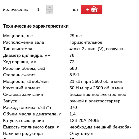
Количество
шт
Технические характеристики
Мощность, л.с
29 л.с.
Расположение вала
Горизонтальное
Тип двигателя
4такт, 2х цил. (V), воздушн.
Диаметр цилиндра, мм
78
Ход поршня, мм
72
Рабочий объём, см3
688
Степень сжатия
8.5:1
Мощность, кВт/об/мин
21 кВт при 3600 об. в мин.
Крутящий момент
50 Н.м при 2500 об. в мин.
Система зажигания
Бесконтактное электронное
Запуск
ручной и электростартер
Расход топлива, г/кВт*ч
370
Объем масла в двигателе, л
1,4
Катушка освещения
12В 20А 240Вт
Емкость топливного бака, л
необходим внешний бензобак
Наличие редуктора
Отсутствует