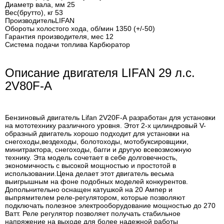
Диаметр вала, мм 25
Вес(брутто), кг 53
ПроизводительLIFAN
Обороты холостого хода, об/мин 1350 (+/-50)
Гарантия производителя, мес 12
Система подачи топлива Карбюратор
Описание двигателя LIFAN 29 л.с.
2V80F-А
Бензиновый двигатель Lifan 2V20F-А разработан для установки
на мототехнику различного уровня. Этот 2-х цилиндровый V-
образный двигатель хорошо подходит для установки на
снегоходы,вездеходы, болотоходы, мотобуксировщики,
минитрактора, снегоходы, багги и другую всевозможную
технику. Эта модель сочетает в себе долговечность,
экономичность с высокой мощностью и простотой в
использовании.Цена делает этот двигатель весьма
выигрышным на фоне подобных моделей конкурентов.
Допольнительно оснащен катушкой на 20 Ампер и
выпрямителем реле-регулятором, которые позволяют
подключать полезное электрооборудование мощностью до 270
Ватт. Реле регулятор позволяет получать стабильное
напряжение на выходе для более надежной работы