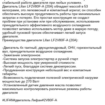
стабильной работе двигателя при любых условиях.
Двигатель Lifan LF2V80F-А (20А) обладает массой в 53
килограмм, это легковесный и компактный агрегат, он способен
обеспечить высокую продуктивность работы при минимальных
затратах и потерях. Его простая конструкция не создаст
проблем при установке или при обслуживании, использование
принудительного эффективного воздушного охлаждения
позволяет активно использовать мотор даже в жаркую погоду,
удобный пусковой тросик обеспечивает легкий запуск
двигателя.
Преимущества двигателя Lifan LF2V80F-А (20А):
-Двигатель 4х тактный, двухцилиндровый, OHV, горизонтальный
вал, принудительное воздушное охлаждение.
-Зажигание электронное.
-Система запуска электростартер и ручной старт.
-Высокая мощность при умеренной стоимости.
-Легкий пуск, благодаря системе декомпрессии.
-Продуманная конструкция небольшой вес и компактные
габариты.
-Возможность подключения полезной электрической нагрузки
мощностью до 270 Ватт
-Установленный датчик давления масла позволяет
максимально контролировать различные режимы работы
двигателя
#LIFAN#двигатель Лифан#2V80F-А