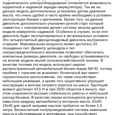
подключенного электрооборудования (появляется возможность
корректной и надежной зарядки аккумулятора). Так же на
данную модель дополнительно установлен датчик давления
масла, что очень удобно и часто крайне необходимо в условиях
эксплуатации близких к критичеким. Кроме того, на данном
двигателе дополнительно утановлен ручной старт, который
совместно с электрическим делает систему запуска данной
модели невероятно надежной. Особенно в случаях, если этот
двигатель будет эксплуатироваться в экстремальных условиях.
Это четырехтактный двухцилиндровый двигатель внутреннего
сгорания. Максимальная мощность может достигать 24
лошадиных сил. Диаметр цилиндров и тип
газораспределительного механизма позволяют обеспечить
компактные размеры двигателя, он свободно устанавливается
на многие модели малой сельскохозяйственной техники. В
качестве топлива эта модель использует широко
распространенный автомобильный бензин марки АИ-92, потому
проблем с горючим не возникнет. Коленчатый вал имеет
горизонтальное расположение, это также способствует
небольшим размерам, а кроме того существенно упрощает
конструкцию и монтаж силового агрегата на шасси. Крутящий
момент достигает 43,5 Н.м при 2500 оборотов в минуту, при
этом сохраняется высокая стабильность работы и небольшой
расход бензина. В качестве смазки используется доступное и
известное каждому автомобилисту моторное масло 10х30,
10х40 для одной заправки маслом требуется не более 1,4
литра. Бесконтактная полупроводниковая система зажигания
проста в обслуживании и долговечна, она способствует